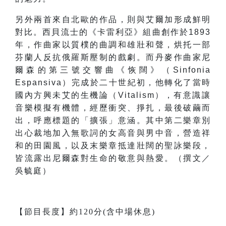
另外兩首來自北歐的作品，則與艾爾加形成鮮明
對比。西貝流士的《卡雷利亞》組曲創作於1893
年，作曲家以質樸的曲調和雄壯和聲，烘托一部
芬蘭人反抗俄羅斯壓制的戲劇。而丹麥作曲家尼
爾森的第三號交響曲《恢闊》（Sinfonia
Espansiva）完成於二十世紀初，他轉化了當時
國內方興未艾的生機論（Vitalism），有意識讓
音樂模擬有機體，經歷衝突、掙扎，最後破繭而
出，呼應標題的「擴張」意涵。其中第二樂章別
出心裁地加入無歌詞的女高音與男中音，營造祥
和的田園風，以及末樂章抵達壯闊的聖詠樂段，
皆流露出尼爾森對生命的敬意與熱愛。（撰文／
吳毓庭）
【節目長度】約120分(含中場休息)