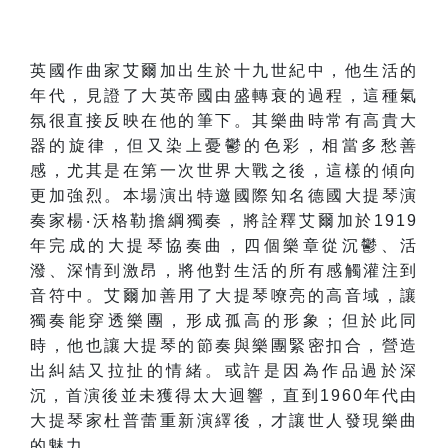
英國作曲家艾爾加出生於十九世紀中，他生活的
年代，見證了大英帝國由盛轉衰的過程，這種氣
氛很直接反映在他的筆下。其樂曲時常有高貴大
器的旋律，但又染上憂鬱的色彩，相當多愁善
感，尤其是在第一次世界大戰之後，這樣的傾向
更加強烈。本場演出特邀國際知名德國大提琴演
奏家楊‧沃格勒擔綱獨奏，將詮釋艾爾加於1919
年完成的大提琴協奏曲，四個樂章從沉鬱、活
潑、深情到激昂，將他對生活的所有感觸灌注到
音符中。艾爾加善用了大提琴嘹亮的高音域，讓
獨奏能穿透樂團，形成孤高的形象；但於此同
時，他也讓大提琴的節奏與樂團緊密扣合，營造
出糾結又拉扯的情緒。或許是因為作品過於深
沉，首演後並未獲得太大迴響，直到1960年代由
大提琴家杜普蕾重新演繹後，才讓世人發現樂曲
的魅力。