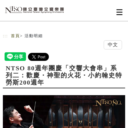
跳到主要內容
網站導覽
:::
首頁
> 活動明細
中文
NTSO 80週年團慶「交響大會串」系
列二：歡慶・神聖的火花・小約翰史特
勞斯200週年