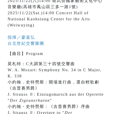
2025/11/22(六)14:00 衛武營國家藝術文化中心
音樂廳(高雄市鳳山區三多一路1號)
2025/11/22(Sat.)14:00 Concert Hall of
National Kaohsiung Center for the Arts
(Weiwuying)
指揮／
廖嘉弘
台北世紀交響樂團
【
曲目
】
Program
莫札特：C大調第三十四號交響曲
W. A. Mozart: Symphony No. 34 in C Major,
K. 338
小約翰．史特勞斯：開場進行曲，選自輕歌劇
《吉普賽男爵》
J. Strauss Ⅱ: Einzugsmarsch aus der Operette
"
Der Zigeunerbaron
"
小約翰・史特勞斯：《吉普賽男爵》序曲
J. Strauss Ⅱ: Overture to "
Der