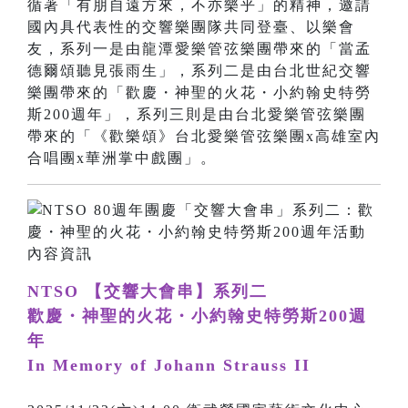
循著「有朋自遠方來，不亦樂乎」的精神，邀請
國內具代表性的交響樂團隊共同登臺、以樂會
友，系列一是由龍潭愛樂管弦樂團帶來的「當孟
德爾頌聽見張雨生」，系列二是由台北世紀交響
樂團帶來的「歡慶・神聖的火花・小約翰史特勞
斯200週年」，系列三則是由台北愛樂管弦樂團
帶來的「《歡樂頌》台北愛樂管弦樂團x高雄室內
合唱團x華洲掌中戲團」。
NTSO 【交響大會串】系列二
歡慶・神聖的火花・小約翰史特勞斯200週
年
In Memory of Johann Strauss II