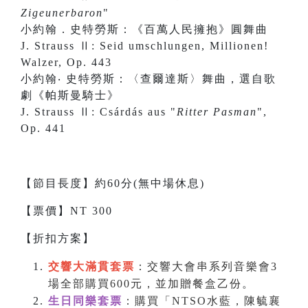
Zigeunerbaron
"
小約翰．史特勞斯：《百萬人民擁抱》圓舞曲
J. Strauss Ⅱ: Seid umschlungen, Millionen!
Walzer, Op. 443
小約翰‧ 史特勞斯：〈查爾達斯〉舞曲，選自歌
劇《帕斯曼騎士》
J. Strauss Ⅱ: Csárdás aus "
Ritter Pasman
",
Op. 441
【節目長度】約60分(無中場休息)
【票價】NT 300
【折扣方案】
交響大滿貫套票
：交響大會串系列音樂會3
場全部購買600元，並加贈餐盒乙份
。
生日同樂套票
：購買「NTSO水藍，陳毓襄