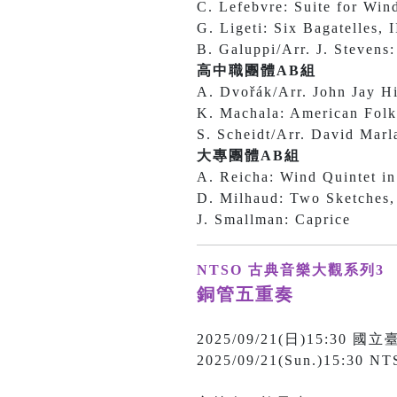
C. Lefebvre: Suite for Wind
G. Ligeti: Six Bagatelles, I
B. Galuppi/Arr. J. Stevens
高中職團體AB組
A. Dvořák/Arr. John Jay Hi
K. Machala: American Folk
S. Scheidt/Arr. David Mar
大專團體AB組
A. Reicha: Wind Quintet in 
D. Milhaud: Two Sketches, 
J. Smallman: Caprice
NTSO 古典音樂大觀系列3
銅管五重奏
2025/09/21(日)15:3
2025/09/21(Sun.)15:30 NT