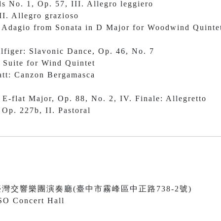
s No. 1, Op. 57, III. Allegro leggiero
II. Allegro grazioso
: Adagio from Sonata in D Major for Woodwind Quinte
lfiger: Slavonic Dance, Op. 46, No. 7
 Suite
for Wind Quintet
latt: Canzon Bergamasca
E-flat Major, Op. 88, No. 2, IV. Finale: Allegretto
Op. 227b, II. Pastoral
0 國立臺灣交響樂團演奏廳(臺中市霧峰區中正路738-2號)
SO Concert Hall