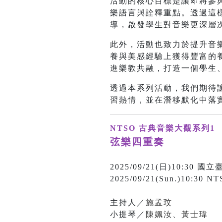
活動的核心目標是讓即將參
樂語言與詮釋重點。透過這
導，啟發學生對音樂更深層
此外，活動也致力於提升音
養與美感經驗上獲得豐富的
進樂教共融，打造一個學生
透過本系列活動，我們期待
習熱情，並在潛移默化中落
NTSO 古典音樂大觀系列1
弦樂四重奏
2025/09/21(日)10:3
2025/09/21(Sun.)10:30 NT
主持人／
施孟玟
小提琴／
陳姵汝
、
黃士瑋