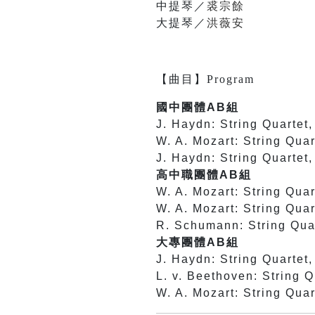
中提琴／
裘宗餘
大提琴／
洪薇安
【
曲目
】
Program
國中團體AB組
J. Haydn: String Quartet, 
W. A. Mozart: String Quar
J. Haydn: String Quartet,
高中職團體AB組
W. A. Mozart: String Quar
W. A. Mozart: String Quart
R. Schumann: String Quart
大專團體AB組
J. Haydn: String Quartet,
L. v. Beethoven: String Q
W. A. Mozart: String Quar