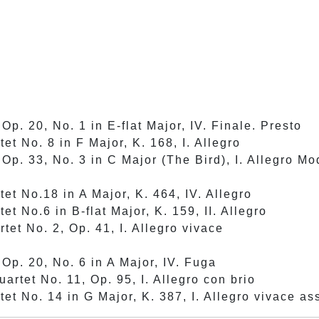
Op. 20, No. 1 in E-flat Major, IV. Finale. Presto
tet No. 8 in F Major, K. 168, I. Allegro
 Op. 33, No. 3 in C Major (The Bird), I. Allegro Mo
tet No.18 in A Major, K. 464, IV. Allegro
et No.6 in B-flat Major, K. 159, II. Allegro
et No. 2, Op. 41, I. Allegro vivace
 Op. 20, No. 6 in A Major, IV. Fuga
uartet No. 11, Op. 95, I. Allegro con brio
tet No. 14 in G Major, K. 387, I. Allegro vivace as