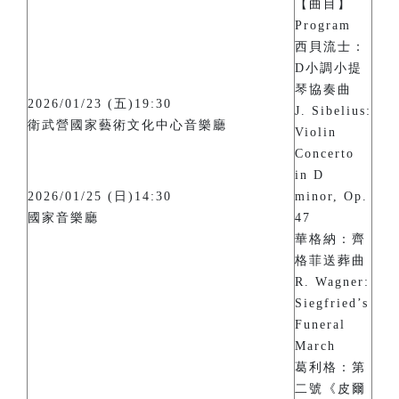
【曲目】
Program
西貝流士：
D小調小提
琴協奏曲
2026/01/23 (五)19:30
J. Sibelius:
衛武營國家藝術文化中心音樂廳
Violin
Concerto
in D
2026/01/25 (日)14:30
minor, Op.
國家音樂廳
47
華格納：齊
格菲送葬曲
R. Wagner:
Siegfried’s
Funeral
March
葛利格：第
二號《皮爾