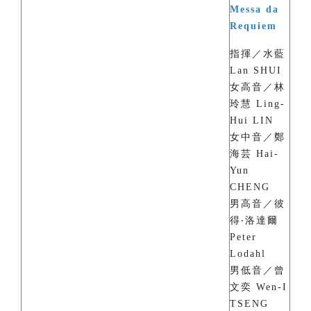
Messa da
Requiem
指揮／水藍
Lan SHUI
女高音／林
玲慧 Ling-
Hui LIN
女中音／鄭
海芸 Hai-
Yun
CHENG
男高音／彼
得‧洛達爾
Peter
Lodahl
男低音／曾
文奕 Wen-I
TSENG