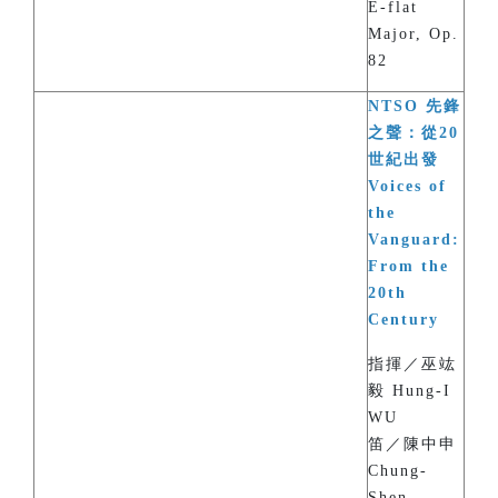
E-flat
Major, Op.
82
NTSO 先鋒
之聲：從20
世紀出發
Voices of
the
Vanguard:
From the
20th
Century
指揮／巫竑
毅 Hung-I
WU
笛／陳中申
Chung-
Shen