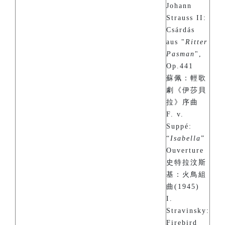
Johann
Strauss II:
Csárdás
aus "
Ritter
Pasman
",
Op.441
蘇佩：輕歌
劇《伊莎貝
拉》序曲
F. v.
Suppé:
“
Isabella
”
Ouverture
史特拉汶斯
基：火鳥組
曲(1945)
I.
Stravinsky:
Firebird