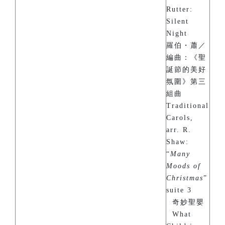
Rutter:
Silent
Night
羅伯・蕭／
編曲：《聖
誕節的美好
氛圍》第三
組曲
Traditional
Carols,
arr. R.
Shaw:
“
Many
Moods of
Christmas
”
suite 3
奇妙聖嬰
What