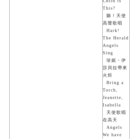
Child is
This?
聽！天使
高聲歌唱
Hark!
The Herald
Angels
Sing
珍妮・伊
莎貝拉帶來
火炬
Bring a
Torch,
Jeanette,
Isabella
天使歌唱
在高天
Angels
We have