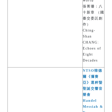
World
”
張菁珊：八
十新章 （國
臺交委託創
作）
Ching-
Shan
CHANG:
Echoes of
Eight
Decades
NTSO韓德
爾《彌賽
亞》選粹暨
聖誕交響音
樂會
Handel
Messiah &