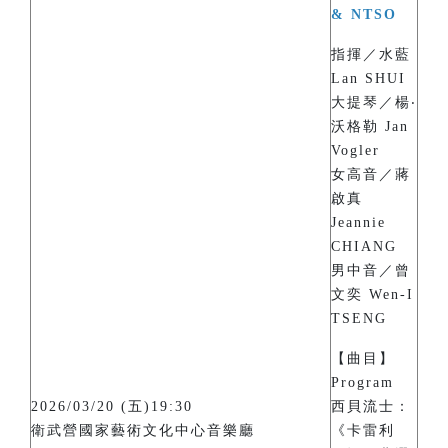
& NTSO
指揮／水藍
Lan SHUI
大提琴／楊‧
沃格勒 Jan
Vogler
女高音／蔣
啟真
Jeannie
CHIANG
男中音／曾
文奕 Wen-I
TSENG
【曲目】
Program
2026/03/20 (五)19:30
西貝流士：
衛武營國家藝術文化中心音樂廳
《卡雷利