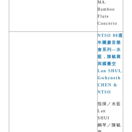
MA:
Bamboo
Flute
Concerto
NTSO 80週
年團慶音樂
會系列—水
藍，陳毓襄
與國臺交
Lan SHUI,
Gwhyneth
CHEN &
NTSO
指揮／水藍
Lan
SHUI
鋼琴／陳毓