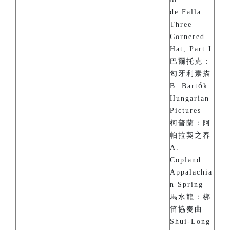
de Falla:
Three
Cornered
Hat, Part I
巴爾托克：
匈牙利素描
ó
B. Bart
k:
Hungarian
Pictures
柯普蘭：阿
帕拉契之春
A.
Copland:
Appalachia
n Spring
馬水龍：梆
笛協奏曲
Shui-Long