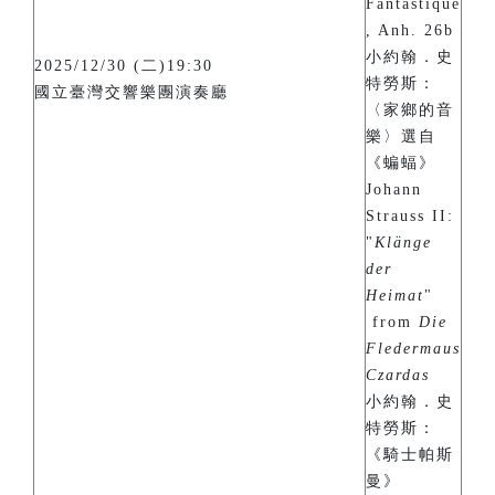
Fantastique
, Anh. 26b
小約翰．史
2025/12/30 (二)19:30
特勞斯：
國立臺灣交響樂團演奏廳
〈家鄉的音
樂〉選自
《蝙蝠》
Johann
Strauss II:
"
Klänge
der
Heimat
"
from
Die
Fledermaus
Czardas
小約翰．史
特勞斯：
《騎士帕斯
曼》