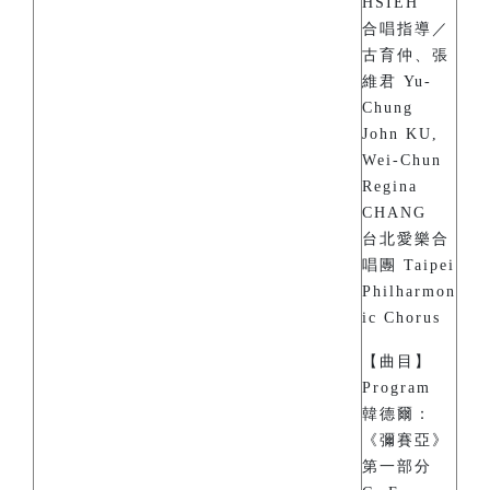
HSIEH
合唱指導／
古育仲、張
維君 Yu-
Chung
John KU,
Wei-Chun
Regina
CHANG
台北愛樂合
唱團 Taipei
Philharmon
ic Chorus
【曲目】
Program
韓德爾：
《彌賽亞》
第一部分