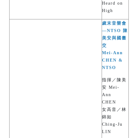
Heard on
High
歲末音樂會
—NTSO 陳
美安與國臺
交
Mei-Ann
CHEN &
NTSO
指揮／陳美
安 Mei-
Ann
CHEN
女高音／林
錦如
Ching-Ju
LIN