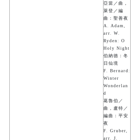
亞當／曲，
萊登／編
曲：聖善夜
A. Adam,
arr. W.
Ryden: O
Holy Night
伯納德：冬
日仙境
F. Bernard:
Winter
Wonderlan
d
葛魯伯／
曲，盧特／
編曲：平安
夜
F. Gruber,
arr. J.