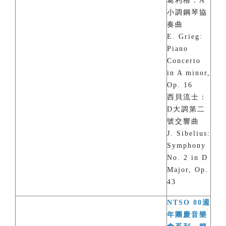
葛利格：A
小調鋼琴協
奏曲
E. Grieg:
Piano
Concerto
in A minor,
Op. 16
西貝流士：
D大調第二
號交響曲
J. Sibelius:
Symphony
No. 2 in D
Major, Op.
43
NTSO 80週
年團慶音樂