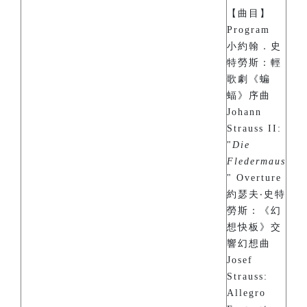
【曲目】
Program
小約翰．史
特勞斯：輕
歌劇《蝙
蝠》序曲
Johann
Strauss II:
"
Die
Fledermaus
" Overture
約瑟夫‧史特
勞斯：《幻
想快板》交
響幻想曲
Josef
Strauss:
Allegro