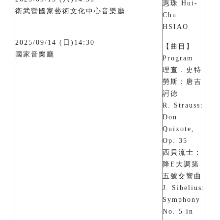
惠珠 Hui-
衛武營國家藝術文化中心音樂廳
Chu
HSIAO
2025/09/14 (日)14:30
【曲目】
國家音樂廳
Program
理查．史特
勞斯：唐吉
訶德
R. Strauss:
Don
Quixote,
Op. 35
西貝流士：
降E大調第
五號交響曲
J. Sibelius:
Symphony
No. 5 in