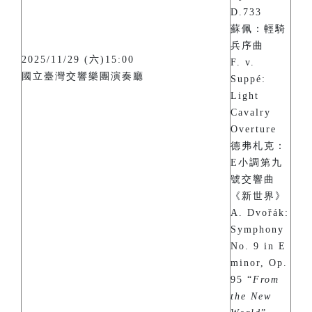
D.733
蘇佩：輕騎
兵序曲
2025/11/29 (六)15:00
F. v.
國立臺灣交響樂團演奏廳
Suppé:
Light
Cavalry
Overture
德弗札克：
E小調第九
號交響曲
《新世界》
A. Dvořák:
Symphony
No. 9 in E
minor, Op.
95 “
From
the New