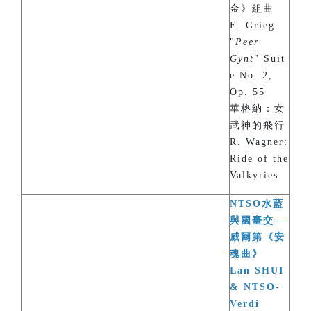
金》組曲
E. Grieg:
"
Peer
Gynt
" Suit
e No. 2,
Op. 55
華格納：女
武神的飛行
R. Wagner:
Ride of the
Valkyries
NTSO水藍
與國臺交—
威爾第《安
魂曲》
Lan SHUI
& NTSO-
Verdi