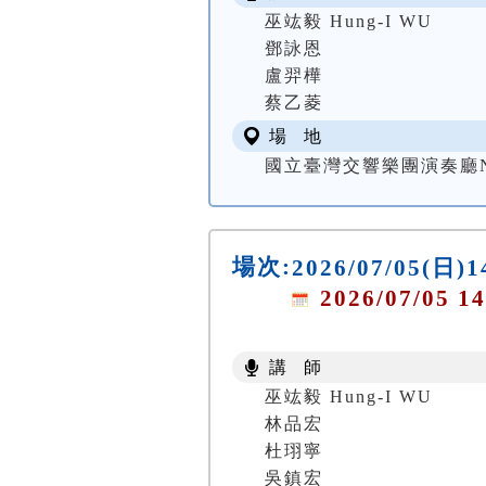
巫竑毅 Hung-I WU
鄧詠恩
盧羿樺
蔡乙菱
場 地
國立臺灣交響樂團演奏廳NTSO
場次:
2026/07/05(
2026/07/05 14
講 師
巫竑毅 Hung-I WU
林品宏
杜珝寧
吳鎮宏