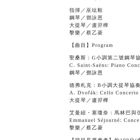
指揮／巫竑毅
鋼琴／
鄧詠恩
大提琴／
盧羿樺
擊樂／
蔡乙菱
【曲目】Program
聖桑斯：G小調第二號鋼琴
C. Saint-Saëns: Piano Conc
鋼琴／鄧詠恩
德弗札克：B小調大提琴協
A. Dvořák: Cello Concerto 
大提琴／盧羿樺
艾曼紐・塞瓊奈：馬林巴與
Emmanuel Séjourné: Concer
擊樂／蔡乙菱