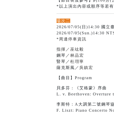
【節目長度參考】約100分(
*以上演出內容或順序等若
場次二
2026/07/05(日)14:3
2026/07/05(Sun.)14:30 NT
*周邊停車資訊
指揮／巫竑毅
鋼琴／
林品宏
豎琴／
杜珝寧
薩克斯風／
吳鎮宏
【曲目】Program
貝多芬：《艾格蒙》序曲
L. v. Beethoven: Overture
李斯特：A大調第二號鋼琴
F. Liszt: Piano Concerto N