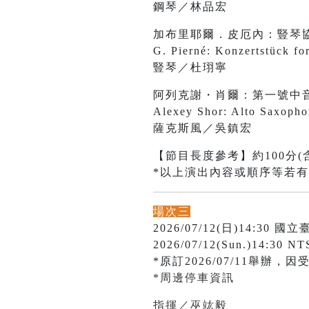
鋼琴／林品宏
加布里耶爾．皮厄內：豎琴
G. Pierné: Konzertstück fo
豎琴／杜珝寧
阿列克謝・肖爾：第一號中
Alexey Shor: Alto Saxopho
薩克斯風／吳鎮宏
【節目長度參考】約100分(
*以上演出內容或順序等若
場次三
2026/07/12(日)14:3
2026/07/12(Sun.)14:30 NT
*原訂2026/07/11舉辦，因
*周邊停車資訊
指揮／巫竑毅