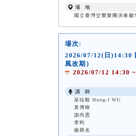
場 地
國立臺灣交響樂團演奏廳NTSO
場次:
2026/07/12(日)1
風改期）
2026/07/12 14:30 ~
講 師
巫竑毅 Hung-I WU
黃博暐
謝尚恩
李昀
楊舜名