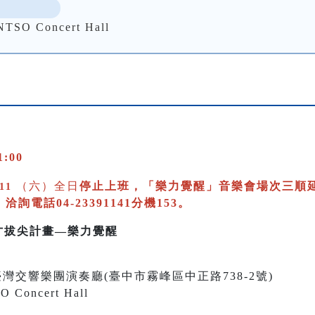
 Concert Hall
:00
（六）全日
停止上班，
「樂力覺醒」音樂會場次三順延至20
/11
電話04-23391141分機153。
樂人才拔尖計畫—樂力覺醒
0 國立臺灣交響樂團演奏廳(臺中市霧峰區中正路738-2號)
O Concert Hall