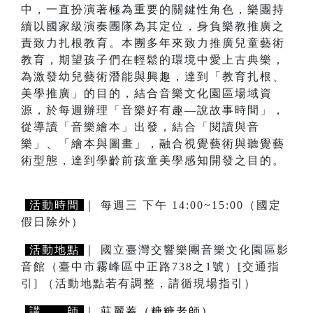
中，一直扮演著極為重要的關鍵性角色，樂團持
續以國家級演奏團隊為其定位，身負樂教推廣之
責致力扎根教育。本團多年來致力推廣兒童藝術
教育，期望孩子們在輕鬆的環境中愛上古典樂，
為激發幼兒藝術潛能與興趣，達到「教育扎根、
美學推廣」的目的，結合音樂文化園區場域資
源，於每週辦理「音樂好有趣—說故事時間」，
從導讀「音樂繪本」出發，結合「閱讀與音
樂」、「繪本與圖畫」，融合視覺藝術與聽覺藝
術型態，達到學齡前孩童美學感知開發之目的。
活動時間
｜ 每週三 下午 14:00~15:00（國定
假日除外）
活動地點
｜ 國立臺灣交響樂團音樂文化園區影
音館（臺中市霧峰區中正路738之1號）
[交通指
引]
（活動地點若有調整，請循現場指引）
講 師
｜
莊麗蓁（糖糖老師）