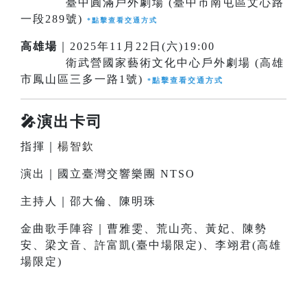
臺中圓滿戶外劇場 (臺中市南屯區文心路
一段289號)
*
點擊查看交通方式
高雄場
｜2025年11月22日(六)19:00
衛武營國家藝術文化中心戶外劇場 (高雄
市鳳山區三多一路1號)
點擊查看交通方式
*
🎤演出卡司
指揮｜
楊智欽
演出｜國立臺灣交響樂團 NTSO
主持人｜邵大倫、陳明珠
金曲歌手陣容｜曹雅雯、荒山亮、黃妃、陳勢
安、梁文音、許富凱(臺中場限定)、李翊君(高雄
場限定)