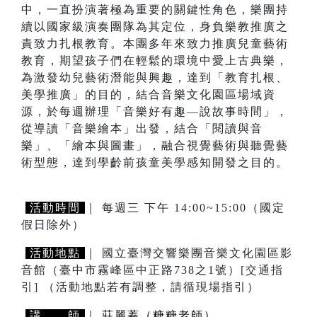
中，一直扮演著極為重要的關鍵性角色，樂團持
續以國家級演奏團隊為其定位，身負樂教推廣之
責致力扎根教育。本團多年來致力推廣兒童藝術
教育，期望孩子們在輕鬆的環境中愛上古典樂，
為激發幼兒藝術潛能與興趣，達到「教育扎根、
美學推廣」的目的，結合音樂文化園區場域資
源，於每週辦理「音樂好有趣—說故事時間」，
從導讀「音樂繪本」出發，結合「閱讀與音
樂」、「繪本與圖畫」，融合視覺藝術與聽覺藝
術型態，達到學齡前孩童美學感知開發之目的。
活動時間
｜ 每週三 下午 14:00~15:00（國定
假日除外）
活動地點
｜ 國立臺灣交響樂團音樂文化園區影
音館（臺中市霧峰區中正路738之1號）
[交通指
引]
（活動地點若有調整，請循現場指引）
講 師
｜
莊麗蓁（糖糖老師）