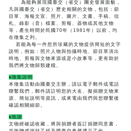
為能夠展現國臺交（省交）團史發展面貌，
凡與國臺交（省交）歷史相關的文物，包括：節
目單、海報文宣、照片、圖片、文書、手稿、信
札、錄影（音）檔案、剪報、器物或其他文物
等，產生時間於民國
70
年（
1981
年）以前，均
在徵集之列。
若能為每一件您所珍藏的文物提供簡短的文字
說明，例如：照片人物與拍攝時地、節目單演出
時地、剪報與文物來源或是小故事等，更有助於
我們將文物歸類建檔。
♦徵集說明
本徵集活動由國臺交主辦，
請以電子郵件或電話
聯繫我們，郵件請註明您的大名、擬捐贈文物來
源、簡短說明等資訊，或來電由我們與您聯繫後
確認相關細節。
♦致謝
文物經確認收藏，將與捐贈者簽訂捐贈同意書，
並致贈感謝狀乙紙及國臺交典藏禮品乙份。