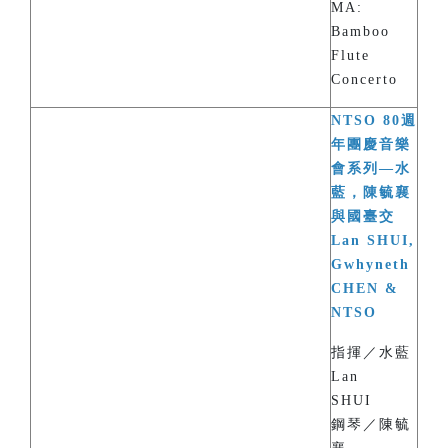
MA:
Bamboo
Flute
Concerto
NTSO 80週
年團慶音樂
會系列—水
藍，陳毓襄
與國臺交
Lan SHUI,
Gwhyneth
CHEN &
NTSO
指揮／水藍
Lan
SHUI
鋼琴／陳毓