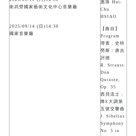
惠珠 Hui-
衛武營國家藝術文化中心音樂廳
Chu
HSIAO
2025/09/14 (日)14:30
【曲目】
國家音樂廳
Program
理查．史特
勞斯：唐吉
訶德
R. Strauss:
Don
Quixote,
Op. 35
西貝流士：
降E大調第
五號交響曲
J. Sibelius:
Symphony
No. 5 in