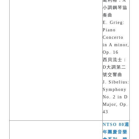
葛利格：A
小調鋼琴協
奏曲
E. Grieg:
Piano
Concerto
in A minor,
Op. 16
西貝流士：
D大調第二
號交響曲
J. Sibelius:
Symphony
No. 2 in D
Major, Op.
43
NTSO 80週
年團慶音樂