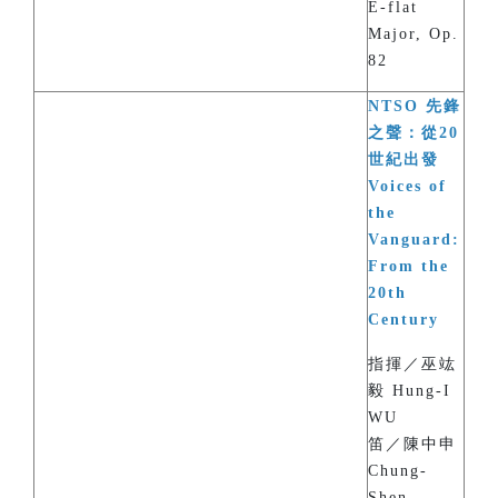
E-flat
Major, Op.
82
NTSO 先鋒
之聲：從20
世紀出發
Voices of
the
Vanguard:
From the
20th
Century
指揮／巫竑
毅 Hung-I
WU
笛／陳中申
Chung-
Shen