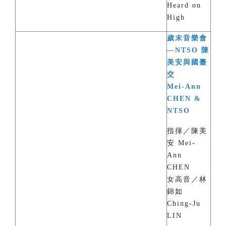
Heard on
High
歲末音樂會
—NTSO 陳
美安與國臺
交
Mei-Ann
CHEN &
NTSO
指揮／陳美
安 Mei-
Ann
CHEN
女高音／林
錦如
Ching-Ju
LIN