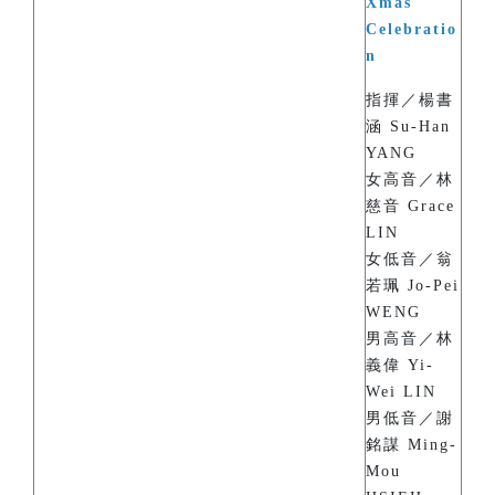
Xmas
Celebratio
n
指揮／楊書
涵 Su-Han
YANG
女高音／林
慈音 Grace
LIN
女低音／翁
若珮 Jo-Pei
WENG
男高音／林
義偉 Yi-
Wei LIN
男低音／謝
銘謀 Ming-
Mou