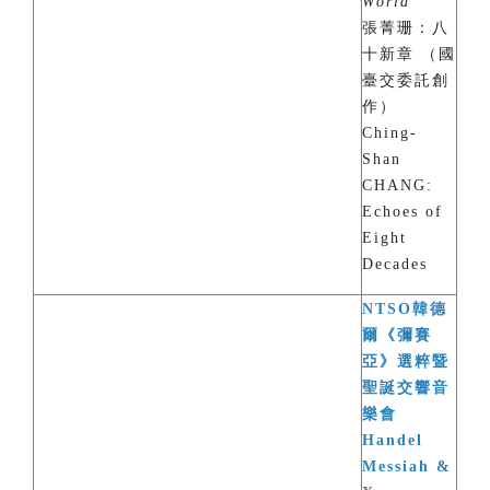
World
”
張菁珊：八
十新章 （國
臺交委託創
作）
Ching-
Shan
CHANG:
Echoes of
Eight
Decades
NTSO韓德
爾《彌賽
亞》選粹暨
聖誕交響音
樂會
Handel
Messiah &