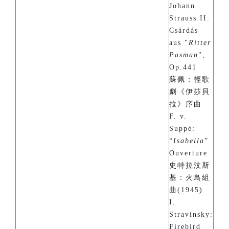
Johann
Strauss II:
Csárdás
aus "
Ritter
Pasman
",
Op.441
蘇佩：輕歌
劇《伊莎貝
拉》序曲
F. v.
Suppé:
“
Isabella
”
Ouverture
史特拉汶斯
基：火鳥組
曲(1945)
I.
Stravinsky:
Firebird