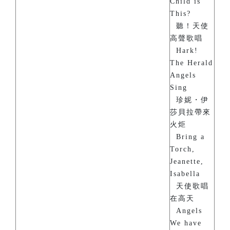
Child is
This?
聽！天使
高聲歌唱
Hark!
The Herald
Angels
Sing
珍妮・伊
莎貝拉帶來
火炬
Bring a
Torch,
Jeanette,
Isabella
天使歌唱
在高天
Angels
We have