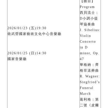
【曲目】
Program
西貝流士：
D小調小提
琴協奏曲
2026/01/23 (五)19:30
J. Sibelius:
衛武營國家藝術文化中心音樂廳
Violin
Concerto
in D
2026/01/25 (日)14:30
minor, Op.
國家音樂廳
47
華格納：齊
格菲送葬曲
R. Wagner:
Siegfried’s
Funeral
March
葛利格：第
二號《皮爾