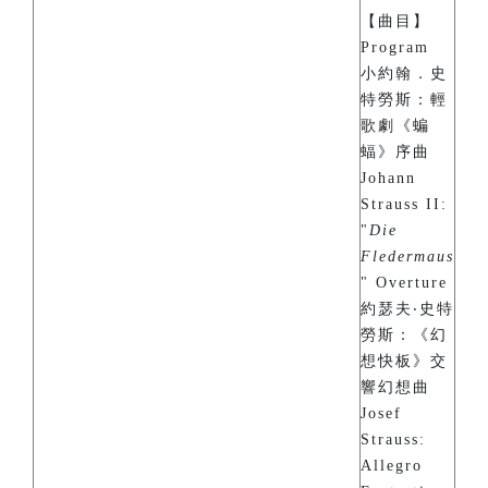
【曲目】
Program
小約翰．史
特勞斯：輕
歌劇《蝙
蝠》序曲
Johann
Strauss II:
"
Die
Fledermaus
" Overture
約瑟夫‧史特
勞斯：《幻
想快板》交
響幻想曲
Josef
Strauss:
Allegro