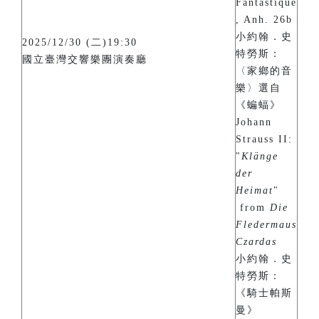
Fantastique
, Anh. 26b
小約翰．史
2025/12/30 (二)19:30
特勞斯：
國立臺灣交響樂團演奏廳
〈家鄉的音
樂〉選自
《蝙蝠》
Johann
Strauss II:
"
Klänge
der
Heimat
"
from
Die
Fledermaus
Czardas
小約翰．史
特勞斯：
《騎士帕斯
曼》