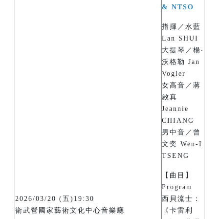
& NTSO
指揮／水藍
Lan SHUI
大提琴／楊‧
沃格勒 Jan
Vogler
女高音／蔣
啟真
Jeannie
CHIANG
男中音／曾
文奕 Wen-I
TSENG
【曲目】
Program
2026/03/20 (五)19:30
西貝流士：
衛武營國家藝術文化中心音樂廳
《卡雷利