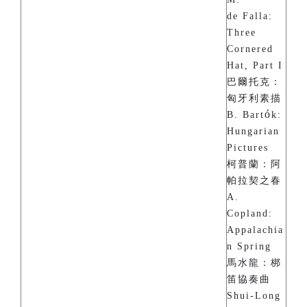
de Falla:
Three
Cornered
Hat, Part I
巴爾托克：
匈牙利素描
ó
B. Bart
k:
Hungarian
Pictures
柯普蘭：阿
帕拉契之春
A.
Copland:
Appalachia
n Spring
馬水龍：梆
笛協奏曲
Shui-Long