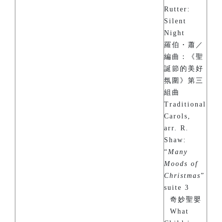
Rutter:
Silent
Night
羅伯・蕭／
編曲：《聖
誕節的美好
氛圍》第三
組曲
Traditional
Carols,
arr. R.
Shaw:
“
Many
Moods of
Christmas
”
suite 3
奇妙聖嬰
What