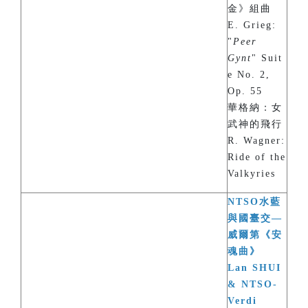
金》組曲
E. Grieg:
"
Peer
Gynt
" Suit
e No. 2,
Op. 55
華格納：女
武神的飛行
R. Wagner:
Ride of the
Valkyries
NTSO水藍
與國臺交—
威爾第《安
魂曲》
Lan SHUI
& NTSO-
Verdi