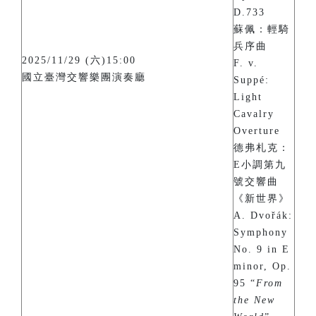
D.733
蘇佩：輕騎
兵序曲
2025/11/29 (六)15:00
F. v.
國立臺灣交響樂團演奏廳
Suppé:
Light
Cavalry
Overture
德弗札克：
E小調第九
號交響曲
《新世界》
A. Dvořák:
Symphony
No. 9 in E
minor, Op.
95 “
From
the New