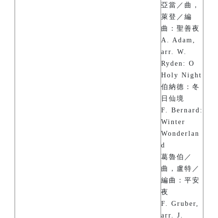
亞當／曲，
萊登／編
曲：聖善夜
A. Adam,
arr. W.
Ryden: O
Holy Night
伯納德：冬
日仙境
F. Bernard:
Winter
Wonderlan
d
葛魯伯／
曲，盧特／
編曲：平安
夜
F. Gruber,
arr. J.