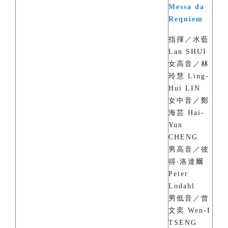
Messa da
Requiem
指揮／水藍
Lan SHUI
女高音／林
玲慧 Ling-
Hui LIN
女中音／鄭
海芸 Hai-
Yun
CHENG
男高音／彼
得‧洛達爾
Peter
Lodahl
男低音／曾
文奕 Wen-I
TSENG