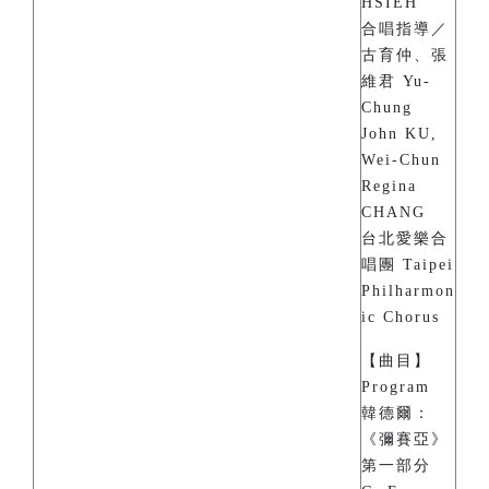
HSIEH
合唱指導／
古育仲、張
維君 Yu-
Chung
John KU,
Wei-Chun
Regina
CHANG
台北愛樂合
唱團 Taipei
Philharmon
ic Chorus
【曲目】
Program
韓德爾：
《彌賽亞》
第一部分