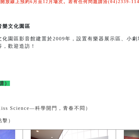
開放線上預約6月至12月場次。若有任何問題請洽(04)2339-114
音樂文化園區
化園區影音館建置於2009年，設置有樂器展示區、小
等，歡迎造訪！
請）
ss Science—科學開門，青春不悶）
點擊）