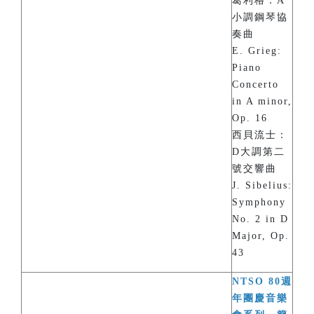
葛利格：A
小調鋼琴協
奏曲
E. Grieg:
Piano
Concerto
in A minor,
Op. 16
西貝流士：
D大調第二
號交響曲
J. Sibelius:
Symphony
No. 2 in D
Major, Op.
43
NTSO 80週
年團慶音樂