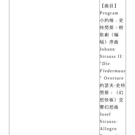
【曲目】
Program
小約翰．史
特勞斯：輕
歌劇《蝙
蝠》序曲
Johann
Strauss II:
"
Die
Fledermaus
" Overture
約瑟夫‧史特
勞斯：《幻
想快板》交
響幻想曲
Josef
Strauss:
Allegro