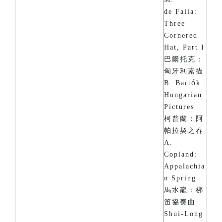
de Falla:
Three
Cornered
Hat, Part I
巴爾托克：
匈牙利素描
ó
B. Bart
k:
Hungarian
Pictures
柯普蘭：阿
帕拉契之春
A.
Copland:
Appalachia
n Spring
馬水龍：梆
笛協奏曲
Shui-Long