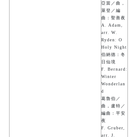
亞當／曲，
萊登／編
曲：聖善夜
A. Adam,
arr. W.
Ryden: O
Holy Night
伯納德：冬
日仙境
F. Bernard:
Winter
Wonderlan
d
葛魯伯／
曲，盧特／
編曲：平安
夜
F. Gruber,
arr. J.