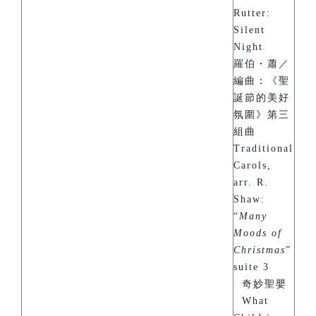
Rutter:
Silent
Night
羅伯・蕭／
編曲：《聖
誕節的美好
氛圍》第三
組曲
Traditional
Carols,
arr. R.
Shaw:
“
Many
Moods of
Christmas
”
suite 3
奇妙聖嬰
What