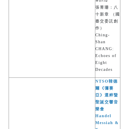
World
”
張菁珊：八
十新章 （國
臺交委託創
作）
Ching-
Shan
CHANG:
Echoes of
Eight
Decades
NTSO韓德
爾《彌賽
亞》選粹暨
聖誕交響音
樂會
Handel
Messiah &