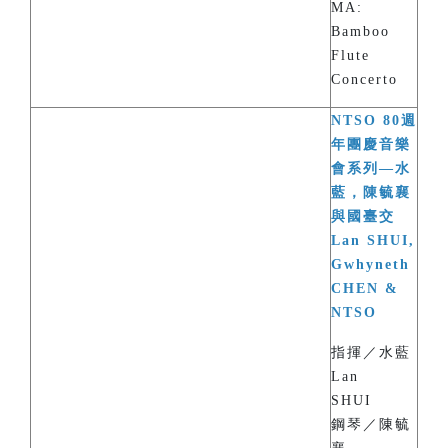
MA:
Bamboo
Flute
Concerto
NTSO 80週
年團慶音樂
會系列—水
藍，陳毓襄
與國臺交
Lan SHUI,
Gwhyneth
CHEN &
NTSO
指揮／水藍
Lan
SHUI
鋼琴／陳毓