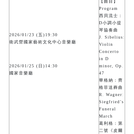
【曲目】
Program
西貝流士：
D小調小提
琴協奏曲
2026/01/23 (五)19:30
J. Sibelius:
衛武營國家藝術文化中心音樂廳
Violin
Concerto
in D
2026/01/25 (日)14:30
minor, Op.
國家音樂廳
47
華格納：齊
格菲送葬曲
R. Wagner:
Siegfried’s
Funeral
March
葛利格：第
二號《皮爾