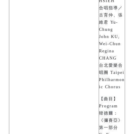
HSIEH
合唱指導／
古育仲、張
維君 Yu-
Chung
John KU,
Wei-Chun
Regina
CHANG
台北愛樂合
唱團 Taipei
Philharmon
ic Chorus
【曲目】
Program
韓德爾：
《彌賽亞》
第一部分