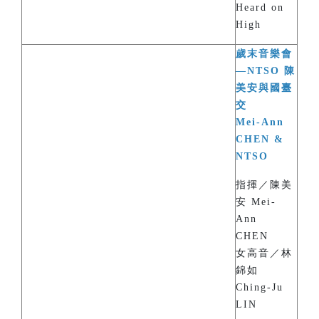
Heard on
High
歲末音樂會
—NTSO 陳
美安與國臺
交
Mei-Ann
CHEN &
NTSO
指揮／陳美
安 Mei-
Ann
CHEN
女高音／林
錦如
Ching-Ju
LIN