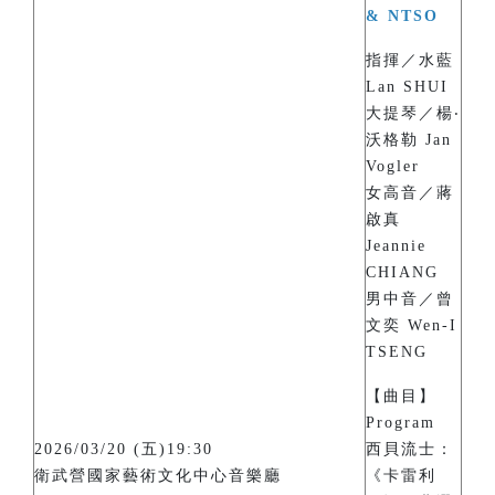
& NTSO
指揮／水藍
Lan SHUI
大提琴／楊‧
沃格勒 Jan
Vogler
女高音／蔣
啟真
Jeannie
CHIANG
男中音／曾
文奕 Wen-I
TSENG
【曲目】
Program
2026/03/20 (五)19:30
西貝流士：
衛武營國家藝術文化中心音樂廳
《卡雷利