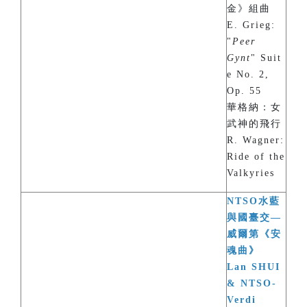
金》組曲
E. Grieg:
"
Peer
Gynt
" Suit
e No. 2,
Op. 55
華格納：女
武神的飛行
R. Wagner:
Ride of the
Valkyries
NTSO水藍
與國臺交—
威爾第《安
魂曲》
Lan SHUI
& NTSO-
Verdi