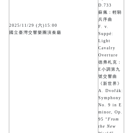
D.733
蘇佩：輕騎
兵序曲
2025/11/29 (六)15:00
F. v.
國立臺灣交響樂團演奏廳
Suppé:
Light
Cavalry
Overture
德弗札克：
E小調第九
號交響曲
《新世界》
A. Dvořák:
Symphony
No. 9 in E
minor, Op.
95 “
From
the New