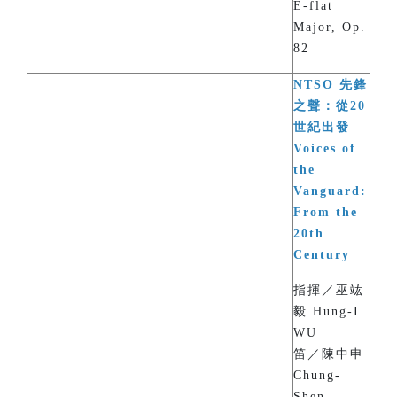
E-flat
Major, Op.
82
NTSO 先鋒
之聲：從20
世紀出發
Voices of
the
Vanguard:
From the
20th
Century
指揮／巫竑
毅 Hung-I
WU
笛／陳中申
Chung-
Shen