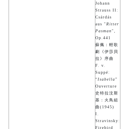
Johann
Strauss II:
Csárdás
aus "
Ritter
Pasman
",
Op.441
蘇佩：輕歌
劇《伊莎貝
拉》序曲
F. v.
Suppé:
“
Isabella
”
Ouverture
史特拉汶斯
基：火鳥組
曲(1945)
I.
Stravinsky:
Firebird