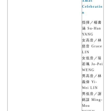
Xmas
Celebratio
n
指揮／楊書
涵 Su-Han
YANG
女高音／林
慈音 Grace
LIN
女低音／翁
若珮 Jo-Pei
WENG
男高音／林
義偉 Yi-
Wei LIN
男低音／謝
銘謀 Ming-
Mou