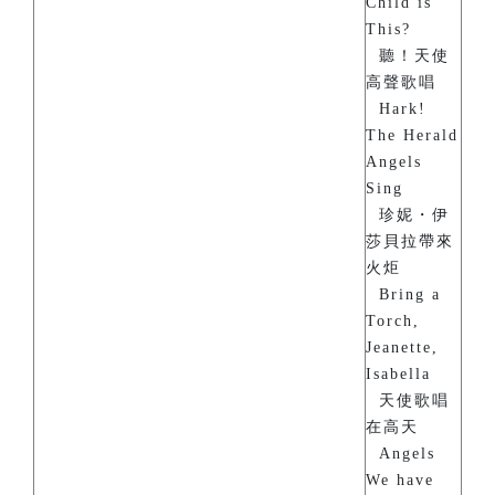
Child is
This?
聽！天使
高聲歌唱
Hark!
The Herald
Angels
Sing
珍妮・伊
莎貝拉帶來
火炬
Bring a
Torch,
Jeanette,
Isabella
天使歌唱
在高天
Angels
We have