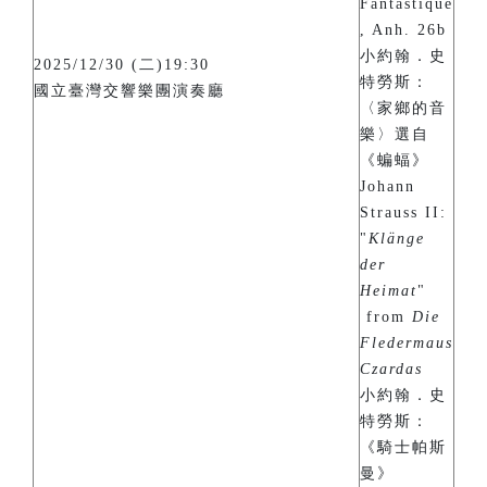
Fantastique
, Anh. 26b
小約翰．史
2025/12/30 (二)19:30
特勞斯：
國立臺灣交響樂團演奏廳
〈家鄉的音
樂〉選自
《蝙蝠》
Johann
Strauss II:
"
Klänge
der
Heimat
"
from
Die
Fledermaus
Czardas
小約翰．史
特勞斯：
《騎士帕斯
曼》