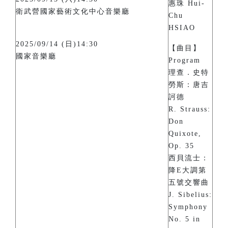
惠珠 Hui-
衛武營國家藝術文化中心音樂廳
Chu
HSIAO
2025/09/14 (日)14:30
【曲目】
國家音樂廳
Program
理查．史特
勞斯：唐吉
訶德
R. Strauss:
Don
Quixote,
Op. 35
西貝流士：
降E大調第
五號交響曲
J. Sibelius:
Symphony
No. 5 in