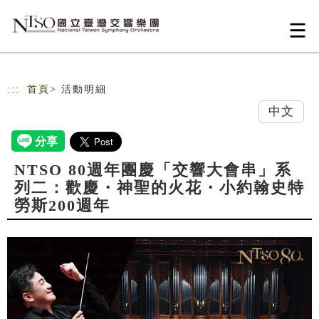
跳到主要內容
網站導覽
:::
首頁
> 活動明細
中文
NTSO 80週年團慶「交響大會串」系
列二：歡慶・神聖的火花・小約翰史特
勞斯200週年