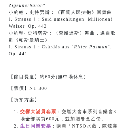
Zigeunerbaron
"
小約翰．史特勞斯：《百萬人民擁抱》圓舞曲
J. Strauss Ⅱ: Seid umschlungen, Millionen!
Walzer, Op. 443
小約翰‧ 史特勞斯：〈查爾達斯〉舞曲，選自歌
劇《帕斯曼騎士》
J. Strauss Ⅱ: Csárdás aus "
Ritter Pasman
",
Op. 441
【節目長度】約60分(無中場休息)
【票價】NT 300
【折扣方案】
交響大滿貫套票
：交響大會串系列音樂會3
場全部購買600元，並加贈餐盒乙份
。
生日同樂套票
：購買「NTSO水藍，陳毓襄