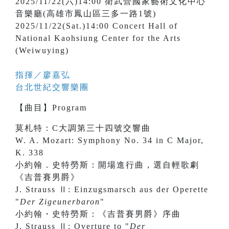
2025/11/22(六)14:00 衛武營國家藝術文化中心
音樂廳(高雄市鳳山區三多一路1號)
2025/11/22(Sat.)14:00 Concert Hall of
National Kaohsiung Center for the Arts
(Weiwuying)
指揮／
廖嘉弘
台北世紀交響樂團
【
曲目
】
Program
莫札特：C大調第三十四號交響曲
W. A. Mozart: Symphony No. 34 in C Major,
K. 338
小約翰．史特勞斯：開場進行曲，選自輕歌劇
《吉普賽男爵》
J. Strauss Ⅱ: Einzugsmarsch aus der Operette
"
Der Zigeunerbaron
"
小約翰・史特勞斯：《吉普賽男爵》序曲
J. Strauss Ⅱ: Overture to "
Der