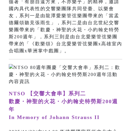
循著「有朋自遠方來，不亦樂乎」的精神，邀請
國內具代表性的交響樂團隊共同登臺、以樂會
友，系列一是由龍潭愛樂管弦樂團帶來的「當孟
德爾頌聽見張雨生」，系列二是由台北世紀交響
樂團帶來的「歡慶・神聖的火花・小約翰史特勞
斯200週年」，系列三則是由台北愛樂管弦樂團
帶來的「《歡樂頌》台北愛樂管弦樂團x高雄室內
合唱團x華洲掌中戲團」。
NTSO 【交響大會串】系列二
歡慶・神聖的火花・小約翰史特勞斯200週
年
In Memory of Johann Strauss II