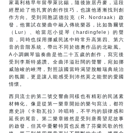
家葛利格早年留學萊比錫，隨後旅居丹麥，這段
經歷給了他扎實的創作技巧，也讓他逐漸找到創
作方向。受到同胞諾德拉克（R. Nordraak）啟
發，他嘗試在樂曲中融入傳統樂器，比如魯爾號
（Lur）、哈當厄小提琴（hardingfele）的聲
音，同時也採用挪威民謠中時常升高第四、第六
音的音階系統，帶出不同於德奧作品的北歐風。
A小調鋼琴協奏曲是他二十五歲的創作，寫完後
受到李斯特盛讚。全曲洋溢壯闊的聲響，宛如挪
威險峻的峽灣，對照該國當時渴望脫離瑞典統治
的氛圍，更是讓人能感受到沛然莫之能禦的愛國
情懷。
西貝流士的第二號交響曲同樣也有精彩的民謠素
材轉化。像是從第一樂章開始的樂句寫法，都符
應史詩《卡勒瓦拉》吟唱時，不平均的韻律感和
延長的尾音。第二樂章雖然是受到唐喬望尼故事
的啟發，但其中憂鬱特質也反應了芬蘭民歌的性