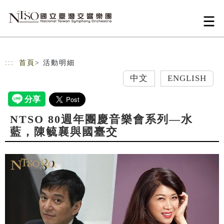
跳到主要內容
網站導覽
:::
首頁
> 活動明細
中文
ENGLISH
NTSO 80週年團慶音樂會系列—水
藍，陳毓襄與國臺交