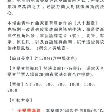
格。第三到第四樂章更以不間斷的方式，將樂念
累積成萬鈞之力，述說芬蘭人對抗俄羅斯的決
心。
本場由青年作曲家張菁珊創作的《八十新章》，
也特別一改過去較常改編民謠的作法，而是從新
世代視角出發，重新詮釋南音（管）、北管、客
家、原住民，以及台語經典曲調，賦予這些傳統
旋律新風貌。（撰文／吳毓庭）
【節目長度】約120分(含中場休息)
【音樂會前導聆】於演出前1小時舉行，憑當天音
樂會門票入場參加(由夜鶯基金會合作提供)。
【票價】NT 300、500、800、1000、1500、
2000
【折扣方案】
全樂季套票
：本樂季20場次任選8場(含)以