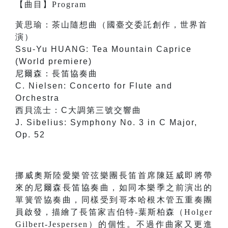
【
曲目
】
Program
黃思瑜：茶山隨想曲（國臺交委託創作，世界首
演）
Ssu-Yu HUANG: Tea Mountain Caprice
(World premiere)
尼爾森：長笛協奏曲
C. Nielsen: Concerto for Flute and
Orchestra
西貝流士：C大調第三號交響曲
J. Sibelius: Symphony No. 3 in C Major,
Op. 52
挪威奧斯陸愛樂管弦樂團長笛首席陳廷威即將帶
來的尼爾森長笛協奏曲，如同本樂季之前演出的
單簧管協奏曲，同樣受到哥本哈根木管五重奏團
員啟發，描繪了長笛家吉伯特-葉斯柏森（Holger
Gilbert-Jespersen）的個性。不過作曲家又更進