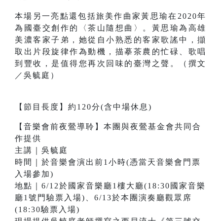
本場另一亮點還包括旅美作曲家黃思瑜在2020年
為國臺交創作的〈茶山隨想曲〉。黃思瑜為高雄
美濃客家子弟，她從自小熟悉的客家歌謠中，擷
取出片段旋律作為動機，描摹茶農的忙碌、歌唱
到豐收，是值得您再次回味的臺灣之聲。（撰文
／吳毓庭）
【節目長度】約120分(含中場休息)
【音樂會前夜鶯導聆】本團與夜鶯基金會共同合
作提供
主講｜吳毓庭
時間｜於音樂會演出前1小時(憑當天音樂會門票
入場參加)
地點｜6/12於國家音樂廳1樓大廳(18:30國家音樂
廳1號門驗票入場)、6/13於本團演奏廳觀眾席
(18:30驗票入場)