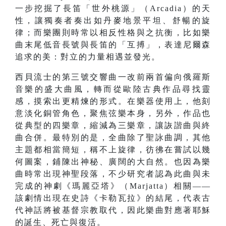
一步挖掘了長笛「世外桃源」（Arcadia）的天
性，讓獨奏者奏出如丹麥地景平坦、舒暢的旋
律；而樂團則時常以相反性格與之抗衡，比如樂
曲末尾低音長號與長笛的「互搏」，表達尼爾森
追求的美：對立的力量相遇並發光。
西貝流士的第三號交響曲一改前兩首偏向俄羅斯
音樂的盛大曲風，轉而從歐陸古典作品尋找靈
感，摸索出更精煉的形式。在樂器使用上，他刻
意淡化銅管角色，聚焦弦樂本身，另外，作品也
從典型的四樂章，縮減為三樂章，讓詼諧曲與終
曲合併。最特別的是，全曲除了聖詠曲調，其他
主題都相當簡短，稱不上旋律，彷彿在嘗試以幾
何圖案，鋪陳出神秘、廣闊的大自然。也因為樂
曲時常出現神聖段落，不少研究者認為此曲與未
完成的神劇《瑪麗亞塔》（Marjatta）相關——
該劇情出現在史詩《卡勒瓦拉》的結尾，代表古
代神話將被基督宗教取代，因此樂曲對應著耶穌
的誕生、死亡與復活。