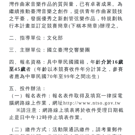
灣作曲家音樂作品的質與量，已有卓著成果。為
繼續推動臺灣音樂之創作，提供青年作曲家競技
之平臺，發掘優秀之新創管弦樂作品，特規劃執
行本計畫並訂定競賽簡章(下稱本簡章)辦理之。
二、指導單位：文化部
三、主辦單位：國立臺灣交響樂團
四、報名資格：具中華民國國籍，年齡
介於16歲
至45歲
者（年齡以本競賽收件年分計算之，參賽
者應為中華民國70年至99年之間出生）
五、投件辦法：
（一）報名表件：報名表件取得及填寫一律採電
腦網路線上作業，網址
http://www.ntso.gov.tw
※請注意：網路線上填表將於收件受理日期截
止是日中午12時停止填表作業。
（二）繳件方式：活動限通訊繳件，請考量郵件