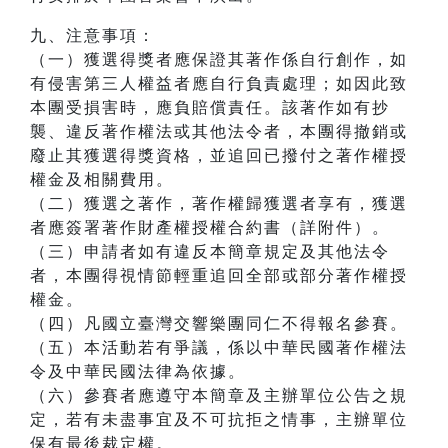
九、注意事項：
（一）獲選得獎者應保證其著作係自行創作，如
有侵害第三人權益者應自行負責處理；如因此致
本團受損害時，應負賠償責任。該著作如有抄
襲、違反著作權法或其他法令者，本團得撤銷或
廢止其獲選得獎資格，並追回已撥付之著作權授
權金及相關費用。
（二）獲選之著作，著作權歸獲選者享有，獲選
者應簽署著作財產權授權合約書（詳附件）。
（三）申請者如有違反本簡章規定及其他法令
者，本團得視情節輕重追回全部或部分著作權授
權金。
（四）凡國立臺灣交響樂團同仁不得報名參賽。
（五）本活動若有爭議，係以中華民國著作權法
令及中華民國法律為依據。
（六）參賽者應遵守本簡章及主辦單位公告之規
定，若有未盡事宜及不可抗拒之情事，主辦單位
保有最後裁定權。