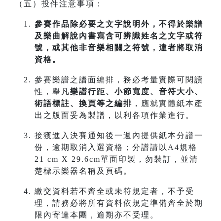
（五）投件注意事項：
參賽作品除必要之文字說明外，不得於樂譜
及樂曲解說內書寫含可辨識姓名之文字或符
號，或其他非音樂相關之符號，違者將取消
資格。
參賽樂譜之譜面編排，務必考量實際可閱讀
性，舉凡
樂譜行距、小節寬度、音符大小、
術語標註、換頁等之編排
，應就實體紙本產
出之版面妥為製譜，以利各項作業進行。
接獲進入決賽通知後一週內提供紙本分譜一
份，逾期取消入選資格；分譜請以A4規格
21 cm X 29.6cm單面印製，勿裝訂，並清
楚標示樂器名稱及頁碼。
繳交資料若不齊全或未符規定者，不予受
理，請務必將所有資料依規定準備齊全於期
限內寄達本團，逾期亦不受理。