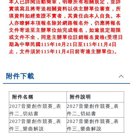
本人已詳閱活動簡章，明瞭所有相關規定，並詳
實填寫且將寄送相關資料以供主辦單位審查，所
填資料如經查證不實者，其責任由本人自負。本
人亦瞭解本項報名除於網路報名外，仍應將報名
文件寄送至主辦單位始完成報名，如逾規定期限
或文件不全，同意主辦單位註銷報名資格
(
受理日
期為中華民國
115
年10
月21
日至
115
年11
月4
日
止，文件須於115
年11
月4
日前寄達主辦單位)
。
附件下載
附件名稱
附件說明
2027音樂創作競賽_表
2027音樂創作競賽_表
件二_切結書
件二_切結書
2027音樂創作競賽_表
2027音樂創作競賽_表
件三_樂曲解說
件三_樂曲解說