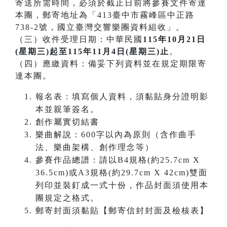
寄送所需時間，必須於截止日前將參賽文件寄達
本團，郵寄地址為「413臺中市霧峰區中正路
738-2號，國立臺灣交響樂團資料組收」。
（三）收件受理日期：中華民國
115年10月21日
(星期三)起至115年11月4日(星期三)止
。
（四）應繳資料：備妥下列資料並在規定期限寄
達本團。
報名表：填寫個人資料，須黏貼身分證明影
本並親筆簽名。
創作屬實切結書
樂曲解說：600字以內為原則（含作曲手
法、樂曲架構、創作理念等）
參賽作品總譜：請以B4規格(約25.7cm X
36.5cm)或A3規格(約29.7cm X 42cm)雙面
列印並裝釘成一式十份，作品封面須使用本
團規定之格式。
郵寄封面須黏貼【郵寄信封封面及檢核表】