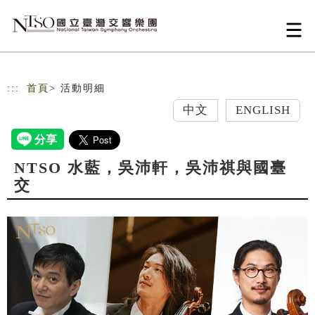
跳到主要內容
網站導覽
:::
首頁
> 活動明細
中文
ENGLISH
NTSO 水藍，吳沛軒，吳沛祺與國臺
交