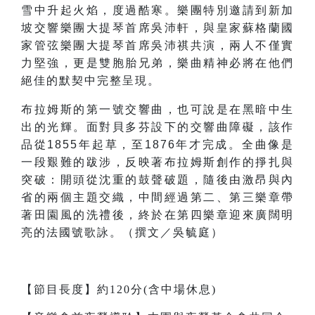
雪中升起火焰，度過酷寒。樂團特別邀請到新加
坡交響樂團大提琴首席吳沛軒，與皇家蘇格蘭國
家管弦樂團大提琴首席吳沛祺共演，兩人不僅實
力堅強，更是雙胞胎兄弟，樂曲精神必將在他們
絕佳的默契中完整呈現。
布拉姆斯的第一號交響曲，也可說是在黑暗中生
出的光輝。面對貝多芬設下的交響曲障礙，該作
品從1855年起草，至1876年才完成。全曲像是
一段艱難的跋涉，反映著布拉姆斯創作的掙扎與
突破：開頭從沈重的鼓聲破題，隨後由激昂與內
省的兩個主題交織，中間經過第二、第三樂章帶
著田園風的洗禮後，終於在第四樂章迎來廣闊明
亮的法國號歌詠。（撰文／吳毓庭）
【節目長度】約120分(含中場休息)