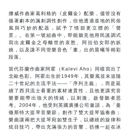
挪威作曲家葛利格的《皮爾金》配樂，儘管沒有
循著劇本的諷刺調性創作，但他透過道地的民俗
風與巧妙的配器，賦予了情節更立體的「聲
景」。在第一號組曲中，即能聽見他用民謠調式
寫出皮爾金之母離世的哀愁、阿拉伯女郎的妖
嬈，以及讓不同管樂音色「畫」出的晨曦等精彩
段落。
當代芬蘭作曲家阿霍（Kalevi Aho）同樣寫出了
北歐色彩。阿霍出生於1949年，其樂風並未追隨
二十世紀的主流手法——「序列主義」，而是延
續了西貝流士看重的素材連貫性，且他更講究音
樂要能帶出強大的情緒，以刺激、啟發聽者思
考。2004年，他受到英國廣播公司邀請，為「曼
徹斯特大提琴音樂節」創作了雙大提琴協奏曲；
樂曲讓兩把大提琴宛如雙生子，以纏繞的旋律和
炫目技巧，帶出充滿張力的音響，彷彿一起在冰