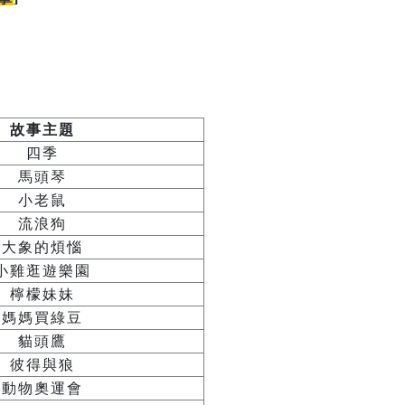
故事主題
四季
馬頭琴
小老鼠
流浪狗
大象的煩惱
小雞逛遊樂園
檸檬妹妹
媽媽買綠豆
貓頭鷹
彼得與狼
動物奧運會