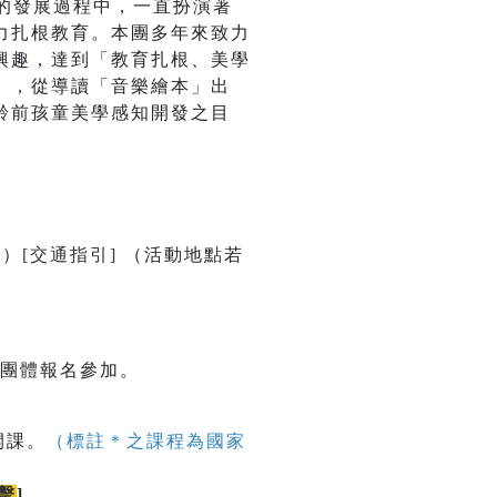
的發展過程中，一直扮演著
力扎根教育。本團多年來致力
興趣，達到「教育扎根、美學
」，從導讀「音樂繪本」出
齡前孩童美學感知開發之目
號）
[交通指引]
（活動地點若
校團體報名參加。
開課。
（標註＊之課程為國家
擊
]