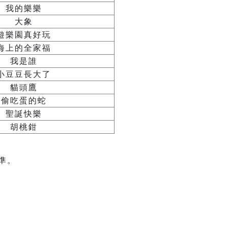
我的樂樂
大象
遊樂園真好玩
海上的全家福
我是誰
小豆豆長大了
貓頭鷹
偷吃蛋的蛇
聖誕快樂
胡桃鉗
準。