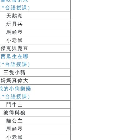
（*台語授課）
天鵝湖
玩具兵
馬頭琴
小老鼠
傑克與魔豆
西瓜生在哪
（*台語授課）
三隻小豬
媽媽真偉大
我的小狗樂樂
（*台語授課）
鬥牛士
彼得與狼
貓公主
馬頭琴
小老鼠