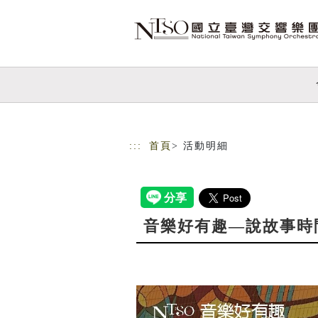
跳到主要內容
網站導覽
:::
首頁
> 活動明細
音樂好有趣—說故事時