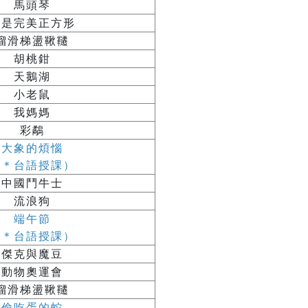
馬頭琴
我是完美正方形
溜滑梯盪鞦韆
胡桃鉗
天鵝湖
小老鼠
我媽媽
彩鷸
大象的煩惱
（＊台語授課）
中國鬥牛士
流浪狗
端午節
（＊台語授課）
傑克與魔豆
動物奧運會
溜滑梯盪鞦韆
偷吃蛋的蛇