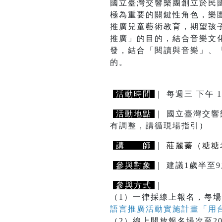
國立臺灣交響樂團創立於民
極為重要的關鍵性角色，樂
推廣兒童藝術教育，期望孩
推廣」的目的，結合音樂文
發，結合「閱讀與音樂」、
的。
活動時間
｜ 每週三 下午 1
活動地點
｜ 國立臺灣交響
有調整，請循現場指引）
講 師
｜
莊麗蓁（糖糖
參與對象
｜ 建議1歲半
參與方式
｜
（1）一律採線上報名，每場
語言推廣活動實施計畫「用
（2）線上開放報名場次至2