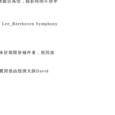
樂曲目為佳，錄影時間不得早
ethoven Symphony
未於期限前補件者，視同放
用係由指揮大師David