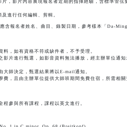
片，影片內容展現報名者近期的指揮經驗，含標準管弦
及進行任何編輯、剪輯。
名者姓名、曲目、錄製日期，參考樣本「Da-Ming Lee_Be
資料，如有資格不符或缺件者，不予受理。
之影片進行甄選，如影音資料無法播放，經主辦單位通知
大師決定，甄選結果將以E-mail通知。
學費，且由主辦單位提供大師班期間免費住宿，所需相關費
導學員須全程參與所有課程，課程以英文進行。
o. 1 in C minor, Op. 68 (Breitkopf)