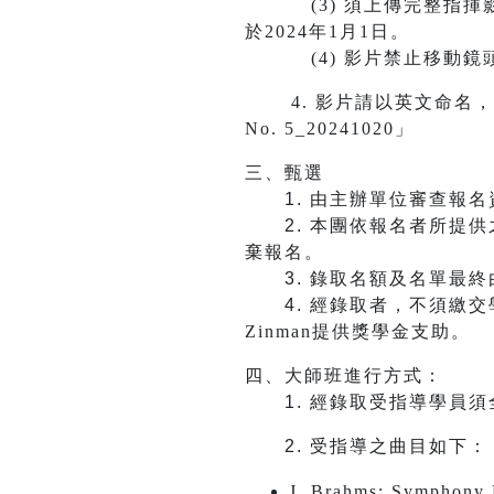
(3) 須上傳完整指揮影
於2024年1月1日。
(4) 影片禁止移動鏡頭
4. 影片請以英文命名，應含報
No. 5_20241020」
三、甄選
1.
由主辦單位審查報名
2.
本團依報名者所提供
棄報名。
3.
錄取名額及名單最終由
4.
經錄取者，不須繳交
Zinman提供獎學金支助。
四、大師班進行方式：
1.
​​​​​​經錄取受指
2.
受指導之曲目如下：
J. Brahms: Symphony N