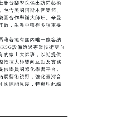
士曼音樂學院傑出訪問藝術
，包含美國阿斯本音樂節、
樂團合作舉辦大師班。辛曼
其數，生涯中獲得多項重要
憑藉著擁有國內唯一能容納
K5G設備透過專業技術雙向
有的線上大師班，以期提供
際指揮大師雙向互動及實務
提供學員國際化學習平台。
拓展藝術視野，強化臺灣音
才國際能見度，特辦理此線