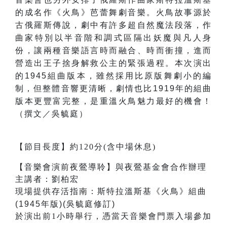
的成名作《火鳥》芭蕾舞劇音樂。火鳥故事源於
古俄羅斯傳說，劇中有許多超自然魔法段落，作
曲家特別以半音階和調式區隔出妖魔與凡人身
份，讓兩種音樂語言時而融合、時而衝撞，進而
營造出王子捨身解救公主的緊張過程。本次演出
的1945組曲版本，雖然採用比原版舞劇小的編
制，但整體音響更清晰，劇情也比1919年的組曲
版本更豐富完整，是重溫火鳥魅力最好的機會！
（撰文／吳毓庭）
【節目長度】約120分(含中場休息)
【音樂會演前夜鶯導聆】與夜鶯基金會合作辦理
主講者：劉柏宏
現場提供存活指南：
斯特拉溫斯基
《
火鳥
》
組曲
(1945年版)(吳毓庭修訂)
於演出前1小時舉行，憑當天音樂會門票入場參加