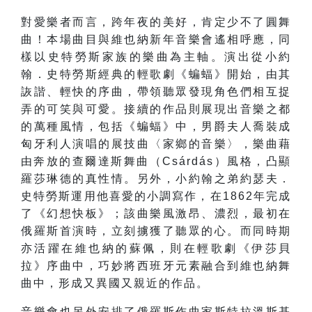
對愛樂者而言，跨年夜的美好，肯定少不了圓舞
曲！本場曲目與維也納新年音樂會遙相呼應，同
樣以史特勞斯家族的樂曲為主軸。演出從小約
翰．史特勞斯經典的輕歌劇《蝙蝠》開始，由其
詼諧、輕快的序曲，帶領聽眾發現角色們相互捉
弄的可笑與可愛。接續的作品則展現出音樂之都
的萬種風情，包括《蝙蝠》中，男爵夫人喬裝成
匈牙利人演唱的展技曲〈家鄉的音樂〉，樂曲藉
由奔放的查爾達斯舞曲（Csárdás）風格，凸顯
羅莎琳德的真性情。另外，小約翰之弟約瑟夫．
史特勞斯運用他喜愛的小調寫作，在1862年完成
了《幻想快板》；該曲樂風激昂、濃烈，最初在
俄羅斯首演時，立刻擄獲了聽眾的心。而同時期
亦活躍在維也納的蘇佩，則在輕歌劇《伊莎貝
拉》序曲中，巧妙將西班牙元素融合到維也納舞
曲中，形成又異國又親近的作品。
音樂會也另外安排了俄羅斯作曲家斯特拉溫斯基