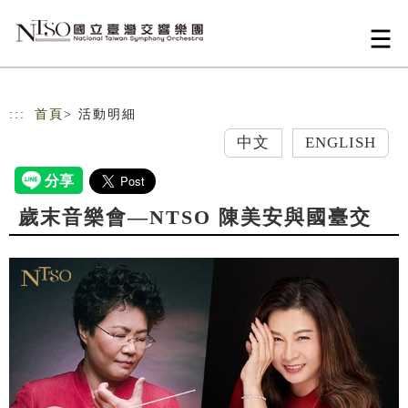
跳到主要內容
網站導覽
:::
首頁
> 活動明細
中文
ENGLISH
歲末音樂會—NTSO 陳美安與國臺交