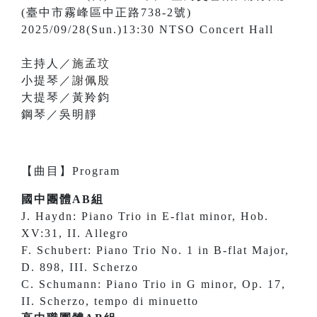
(臺中市霧峰區中正路738-2號)
2025/09/28(Sun.)13:30 NTSO Concert Hall
主持人／
施孟玟
小提琴／
謝佩殷
大提琴／黃羚鈞
鋼琴／吳明靜
【
曲目
】
Program
國中團體AB組
J. Haydn: Piano Trio in E-flat minor, Hob.
XV:31, II. Allegro
F. Schubert: Piano Trio No. 1 in B-flat Major,
D. 898, III. Scherzo
C. Schumann: Piano Trio in G minor, Op. 17,
II. Scherzo, tempo di minuetto