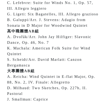
C. Lefebvre: Suite for Winds No. 1, Op. 57,
III. Allegro leggiero
G. Ligeti: Six Bagatelles, III. Allegro grazioso
B. Galuppi/Arr. J. Stevens: Adagio from
Sonata in D Major for Woodwind Quintet
高中職團體AB組
A. Dvořák/Arr. John Jay Hilfiger: Slavonic
Dance, Op. 46, No. 7
K. Machala: American Folk Suite
for Wind
Quintet
S. Scheidt/Arr. David Marlatt: Canzon
Bergamasca
大專團體AB組
A. Reicha: Wind Quintet in E-flat Major, Op.
88, No. 2, IV. Finale: Allegretto
D. Milhaud: Two Sketches, Op. 227b, II.
Pastoral
J. Smallman: Caprice