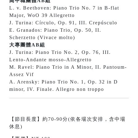
高中職團體AB組
L. v. Beethoven: Piano Trio No. 7 in B-flat
Major, WoO 39 Allegretto
J. Turina: Círculo, Op. 91, III. Crepúsculo
E. Granados: Piano Trio, Op. 50, II.
Scherzetto (Vivace molto)
大專團體AB組
J. Turina: Piano Trio No. 2, Op. 76, III.
Lento-Andante mosso-Allegretto
M. Ravel: Piano Trio in A Minor, II. Pantoum-
Assez Vif
A. Arensky: Piano Trio No. 1, Op. 32 in D
minor, IV. Finale. Allegro non troppo
【節目長度】約70-90分(依各場次安排，含中場
休息)