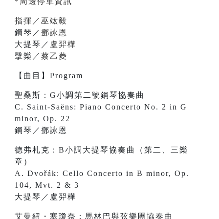
*周邊停車資訊
指揮／巫竑毅
鋼琴／
鄧詠恩
大提琴／
盧羿樺
擊樂／
蔡乙菱
【曲目】Program
聖桑斯：G小調第二號鋼琴協奏曲
C. Saint-Saëns: Piano Concerto No. 2 in G
minor, Op. 22
鋼琴／鄧詠恩
德弗札克：B小調大提琴協奏曲（第二、三樂
章）
A. Dvořák: Cello Concerto in B minor, Op.
104, Mvt. 2 & 3
大提琴／盧羿樺
艾曼紐・塞瓊奈：馬林巴與弦樂團協奏曲