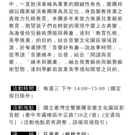
中，一直扮演著極為重要的關鍵性角色，樂團持
續以國家級演奏團隊為其定位，身負樂教推廣之
責致力扎根教育。本團多年來致力推廣兒童藝術
教育，期望孩子們在輕鬆的環境中愛上古典樂，
為激發幼兒藝術潛能與興趣，達到「教育扎根、
美學推廣」的目的，結合音樂文化園區場域資
源，於每週辦理「音樂好有趣—說故事時間」，
從導讀「音樂繪本」出發，結合「閱讀與音
樂」、「繪本與圖畫」，融合視覺藝術與聽覺藝
術型態，達到學齡前孩童美學感知開發之目的。
活動時間
｜ 每週三 下午 14:00~15:00（國定
假日除外）
活動地點
｜ 國立臺灣交響樂團音樂文化園區影
音館（臺中市霧峰區中正路738之1號）
[交通指
引]
（活動地點若有調整，請循現場指引）
講 師
｜
莊麗蓁（糖糖老師）