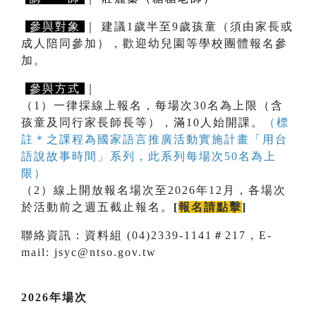
參與對象
｜ 建議1歲半至9歲孩童（須由家長或
成人陪同參加），歡迎幼兒園等學校團體報名參
加。
參與方式
｜
（1）一律採線上報名，每場次30名為上限（含
孩童及同行家長師長等），滿10人始開課。
（標
註＊之課程為國家語言推廣活動實施計畫「用台
語說故事時間」系列，此系列每場次50名為上
限）
（2）線上開放報名場次至2026年12月，各場次
於活動前之週五截止報名。
[
報名請點擊
]
聯絡資訊：資料組 (04)2339-1141＃217，E-
mail: jsyc@ntso.gov.tw
2026年場次