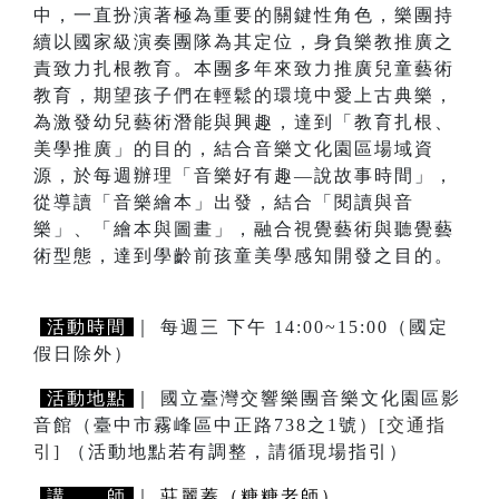
中，一直扮演著極為重要的關鍵性角色，樂團持
續以國家級演奏團隊為其定位，身負樂教推廣之
責致力扎根教育。本團多年來致力推廣兒童藝術
教育，期望孩子們在輕鬆的環境中愛上古典樂，
為激發幼兒藝術潛能與興趣，達到「教育扎根、
美學推廣」的目的，結合音樂文化園區場域資
源，於每週辦理「音樂好有趣—說故事時間」，
從導讀「音樂繪本」出發，結合「閱讀與音
樂」、「繪本與圖畫」，融合視覺藝術與聽覺藝
術型態，達到學齡前孩童美學感知開發之目的。
活動時間
｜ 每週三 下午 14:00~15:00（國定
假日除外）
活動地點
｜ 國立臺灣交響樂團音樂文化園區影
音館（臺中市霧峰區中正路738之1號）
[交通指
引]
（活動地點若有調整，請循現場指引）
講 師
｜
莊麗蓁（糖糖老師）