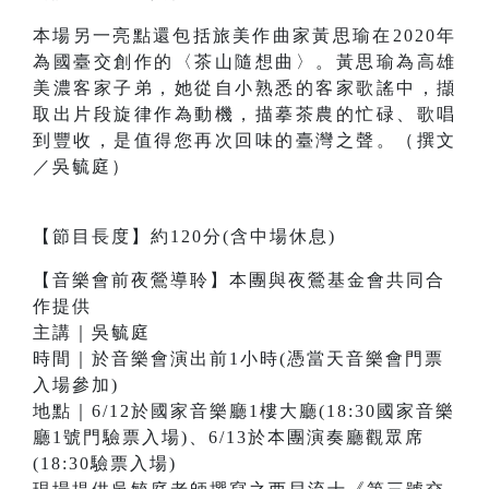
本場另一亮點還包括旅美作曲家黃思瑜在2020年
為國臺交創作的〈茶山隨想曲〉。黃思瑜為高雄
美濃客家子弟，她從自小熟悉的客家歌謠中，擷
取出片段旋律作為動機，描摹茶農的忙碌、歌唱
到豐收，是值得您再次回味的臺灣之聲。（撰文
／吳毓庭）
【節目長度】約120分(含中場休息)
【音樂會前夜鶯導聆】本團與夜鶯基金會共同合
作提供
主講｜吳毓庭
時間｜於音樂會演出前1小時(憑當天音樂會門票
入場參加)
地點｜6/12於國家音樂廳1樓大廳(18:30國家音樂
廳1號門驗票入場)、6/13於本團演奏廳觀眾席
(18:30驗票入場)