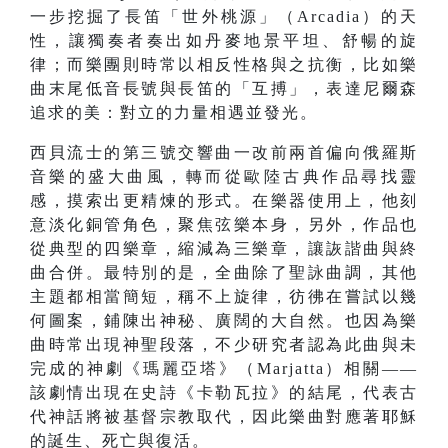
一步挖掘了長笛「世外桃源」（Arcadia）的天
性，讓獨奏者奏出如丹麥地景平坦、舒暢的旋
律；而樂團則時常以相反性格與之抗衡，比如樂
曲末尾低音長號與長笛的「互搏」，表達尼爾森
追求的美：對立的力量相遇並發光。
西貝流士的第三號交響曲一改前兩首偏向俄羅斯
音樂的盛大曲風，轉而從歐陸古典作品尋找靈
感，摸索出更精煉的形式。在樂器使用上，他刻
意淡化銅管角色，聚焦弦樂本身，另外，作品也
從典型的四樂章，縮減為三樂章，讓詼諧曲與終
曲合併。最特別的是，全曲除了聖詠曲調，其他
主題都相當簡短，稱不上旋律，彷彿在嘗試以幾
何圖案，鋪陳出神秘、廣闊的大自然。也因為樂
曲時常出現神聖段落，不少研究者認為此曲與未
完成的神劇《瑪麗亞塔》（Marjatta）相關——
該劇情出現在史詩《卡勒瓦拉》的結尾，代表古
代神話將被基督宗教取代，因此樂曲對應著耶穌
的誕生、死亡與復活。