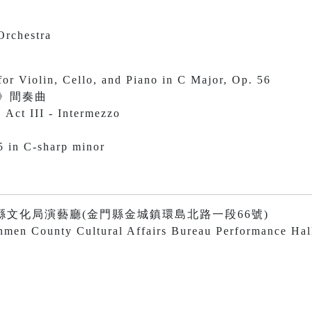
Orchestra
for Violin, Cello, and Piano in C Major, Op. 56
》間奏曲
 Act III - Intermezzo
曲
 in C-sharp minor
:30 金門縣文化局演藝廳(金門縣金城鎮環島北路一段66號)
inmen County Cultural Affairs Bureau Performance Hal