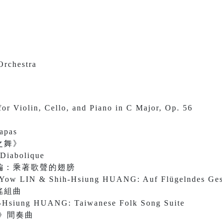
Orchestra
for Violin, Cello, and Piano in C Major, Op. 56
Tapas
之舞》
 Diabolique
編：乘著歌聲的翅膀
n-Yow LIN & Shih-Hsiung HUANG: Auf Flügelndes Ge
謠組曲
-Hsiung HUANG: Taiwanese Folk Song Suite
》間奏曲