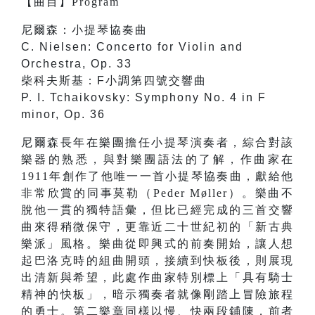
【
曲目
】
Program
尼爾森：小提琴協奏曲
C. Nielsen: Concerto for Violin and
Orchestra, Op. 33
柴科夫斯基：F小調第四號交響曲
P. I. Tchaikovsky: Symphony No. 4 in F
minor, Op. 36
尼爾森長年在樂團擔任小提琴演奏者，綜合對該
樂器的熟悉，與對樂團語法的了解，作曲家在
1911年創作了他唯一一首小提琴協奏曲，獻給他
非常欣賞的同事莫勒（Peder Møller）。樂曲不
脫他一貫的獨特語彙，但比已經完成的三首交響
曲來得稍微保守，更靠近二十世紀初的「新古典
樂派」風格。樂曲從即興式的前奏開始，讓人想
起巴洛克時的組曲開頭，接續到快板後，則展現
出清新與希望，此處作曲家特別標上「具有騎士
精神的快板」，暗示獨奏者就像剛踏上冒險旅程
的勇士。第二樂章同樣以慢、快兩段鋪陳，前者