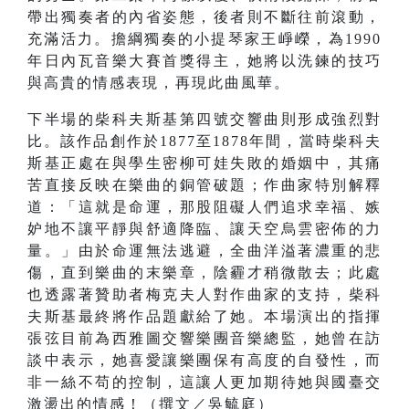
帶出獨奏者的內省姿態，後者則不斷往前滾動，
充滿活力。擔綱獨奏的小提琴家王崢嶸，為1990
年日內瓦音樂大賽首獎得主，她將以洗鍊的技巧
與高貴的情感表現，再現此曲風華。
下半場的柴科夫斯基第四號交響曲則形成強烈對
比。該作品創作於1877至1878年間，當時柴科夫
斯基正處在與學生密柳可娃失敗的婚姻中，其痛
苦直接反映在樂曲的銅管破題；作曲家特別解釋
道：「這就是命運，那股阻礙人們追求幸福、嫉
妒地不讓平靜與舒適降臨、讓天空烏雲密佈的力
量。」由於命運無法逃避，全曲洋溢著濃重的悲
傷，直到樂曲的末樂章，陰霾才稍微散去；此處
也透露著贊助者梅克夫人對作曲家的支持，柴科
夫斯基最終將作品題獻給了她。本場演出的指揮
張弦目前為西雅圖交響樂團音樂總監，她曾在訪
談中表示，她喜愛讓樂團保有高度的自發性，而
非一絲不苟的控制，這讓人更加期待她與國臺交
激盪出的情感！（撰文／吳毓庭）