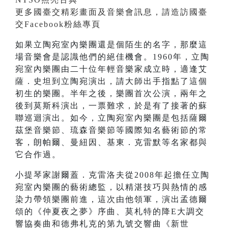
更多國臺交精彩畫面及音樂會訊息，請造訪國臺
交Facebook粉絲專頁
如果立陶宛室內樂團還是個陌生的名字，那麼這
場音樂會是認識他們的絕佳機會。1960年，立陶
宛室內樂團由二十位年輕音樂家成立時，適逢艾
薩．史坦到立陶宛演出，請大師出手指點了這個
初生的樂團。半年之後，樂團首次公演，兩年之
後到莫斯科演出，一票難求，於是有了接著的蘇
聯巡迴演出。如今，立陶宛室內樂團是包括薩爾
茲堡音樂節、琉森音樂節等國際知名藝術節的常
客，朗帕爾、曼紐因、基東．克雷默等名家都與
它合作過。
小提琴家謝爾蓋．克雷洛夫從2008年起擔任立陶
宛室內樂團的藝術總監，以精湛技巧與熱情的感
染力帶領樂團前進，這次由他領軍，演出孟德爾
頌的《仲夏夜之夢》序曲、莫札特的降E大調交
響協奏曲和德弗札克的第九號交響曲《新世