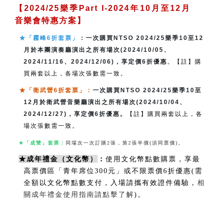
【2024/25樂季Part I-2024年10月至12月
音樂會特惠方案】
★「霧峰6折套票」
：一次購買NTSO 2024/25樂季10至12
月於本團演奏廳演出之所有場次(2024/10/05、
2024/11/16、2024/12/06)，享定價6折優惠
。【註】購
買兩套以上，各場次張數需一致。
★「衛武營6折套票」
：
一次購買NTSO 2024/25樂季10至
12月於衛武營音樂廳演出之所有場次(2024/10/04、
2024/12/27)，享定價6折優惠。
【註】購買兩套以上，各
場次張數需一致。
★
「成雙」套票：
同場次一次訂購
2
張，第
2
張半價
(須同票價)。
★
成年禮金（文化幣）
：
使用文化幣點數購票，享最
高票價區「青年席位300元」或不限票價6折優惠(需
全額以文化幣點數支付，入場請攜有效證件備驗，
相
關成年禮金使用指南請點擊了解
)。