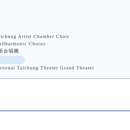
l
g Artist Chamber Choir
harmonic Chorus
系合唱團
 Taichung Theater Grand Theater