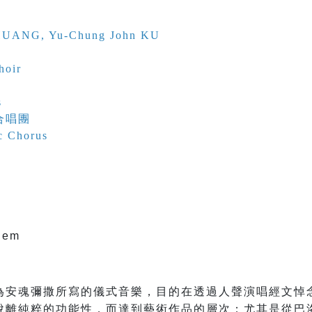
CHUANG
,
Yu-Chung John KU
hoir
s
合唱團
c Chorus
iem
為安魂彌撒所寫的儀式音樂，目的在透過人聲演唱經文悼
脫離純粹的功能性，而達到藝術作品的層次；尤其是從巴