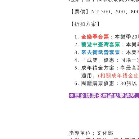
【票價】NT 300、500、800
【折扣方案】
全樂季套票
：本樂季20
藝遊中臺灣套票
：本樂
來去衛武營套票
：本樂
「成雙」優惠：同場一次
成年禮金方案：享最高票
適用。
(相關成年禮金
團體購票優惠：30張以上
※更多購票優惠請點擊詳閱
指導單位：文化部