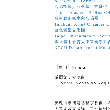
Bass: Wen-I TSENG
合唱指導／
莊璧華
、
古育仲
Chorus Masters:
Pi-Hua 
台中藝術家室內合唱團
Taichung Artist Chamber C
台北愛樂合唱團
Taipei Philharmonic Choru
國立臺中教育大學音樂學系
NTCU Department of Musi
【
曲目
】
Program
威爾第：安魂曲
G. Verdi: Messa da Requ
安魂曲最初是基督宗教裡，
人意志越來越強，它也逐漸