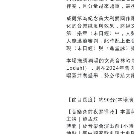
伴奏，且分量越來越重，最
威爾第為紀念義大利愛國作
化的音樂織度與效果，將經
第二樂章〈末日經〉中，人
人能逃過審判，此時配上低音
現〈末日經〉與〈進堂詠〉
本場擔綱獨唱的女高音林玲慧
Lodahl），則在202
唱團共襄盛舉，勢必帶給大
【節目長度】約90分(
本場演
【音樂會前夜鶯導聆】本團
主講｜施孟玟
時間｜於音樂會演出前1小時(
地點｜臺中國家歌劇院大劇