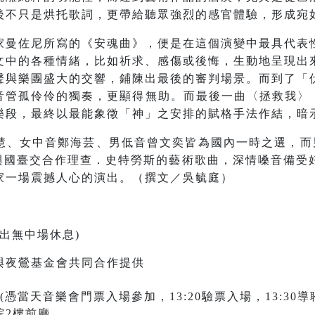
後不只是烘托歌詞，更帶給聽眾強烈的感官體驗，形成宛
家曼佐尼所寫的《安魂曲》，便是在這個演變中最具代表
文中的各種情緒，比如祈求、感傷或後悔，生動地呈現出
聲與樂團盛大的交響，鋪陳出最後的審判場景。而到了「
管孤伶伶的獨奏，更顯得無助。而最後一曲〈拯救我〉（Li
樂段，最終以最能象徵「神」之安排的賦格手法作結，暗
、女中音鄭海芸、男低音曾文奕皆為國內一時之選，而男
4年曾與國臺交合作理查．史特勞斯的藝術歌曲，深情嗓音備
家一場震撼人心的演出。（撰文／吳毓庭）
出無中場休息
)
與夜鶯基金會共同合作提供
憑當天音樂會門票入場參加，13:20驗票入場，13:30導
院2樓前廳