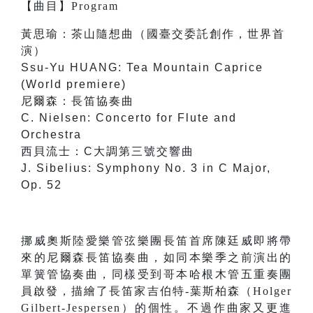
【
曲目
】
Program
黃思瑜：茶山隨想曲（國臺交委託創作，世界首
演）
Ssu-Yu HUANG: Tea Mountain Caprice
(World premiere)
尼爾森：長笛協奏曲
C. Nielsen: Concerto for Flute and
Orchestra
西貝流士：C大調第三號交響曲
J. Sibelius: Symphony No. 3 in C Major,
Op. 52
挪威奧斯陸愛樂管弦樂團長笛首席陳廷威即將帶
來的尼爾森長笛協奏曲，如同本樂季之前演出的
單簧管協奏曲，同樣受到哥本哈根木管五重奏團
員啟發，描繪了長笛家吉伯特-葉斯柏森（Holger
Gilbert-Jespersen）的個性。不過作曲家又更進