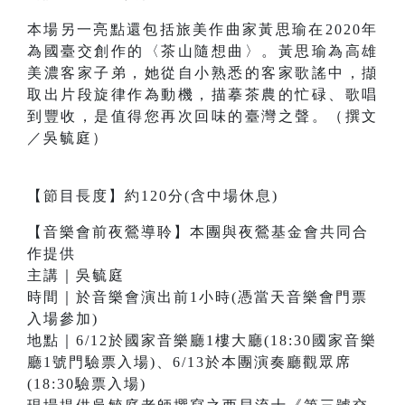
本場另一亮點還包括旅美作曲家黃思瑜在2020年
為國臺交創作的〈茶山隨想曲〉。黃思瑜為高雄
美濃客家子弟，她從自小熟悉的客家歌謠中，擷
取出片段旋律作為動機，描摹茶農的忙碌、歌唱
到豐收，是值得您再次回味的臺灣之聲。（撰文
／吳毓庭）
【節目長度】約120分(含中場休息)
【音樂會前夜鶯導聆】本團與夜鶯基金會共同合
作提供
主講｜吳毓庭
時間｜於音樂會演出前1小時(憑當天音樂會門票
入場參加)
地點｜6/12於國家音樂廳1樓大廳(18:30國家音樂
廳1號門驗票入場)、6/13於本團演奏廳觀眾席
(18:30驗票入場)