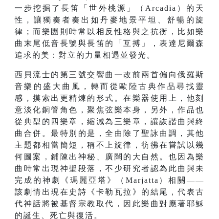
一步挖掘了長笛「世外桃源」（Arcadia）的天
性，讓獨奏者奏出如丹麥地景平坦、舒暢的旋
律；而樂團則時常以相反性格與之抗衡，比如樂
曲末尾低音長號與長笛的「互搏」，表達尼爾森
追求的美：對立的力量相遇並發光。
西貝流士的第三號交響曲一改前兩首偏向俄羅斯
音樂的盛大曲風，轉而從歐陸古典作品尋找靈
感，摸索出更精煉的形式。在樂器使用上，他刻
意淡化銅管角色，聚焦弦樂本身，另外，作品也
從典型的四樂章，縮減為三樂章，讓詼諧曲與終
曲合併。最特別的是，全曲除了聖詠曲調，其他
主題都相當簡短，稱不上旋律，彷彿在嘗試以幾
何圖案，鋪陳出神秘、廣闊的大自然。也因為樂
曲時常出現神聖段落，不少研究者認為此曲與未
完成的神劇《瑪麗亞塔》（Marjatta）相關——
該劇情出現在史詩《卡勒瓦拉》的結尾，代表古
代神話將被基督宗教取代，因此樂曲對應著耶穌
的誕生、死亡與復活。