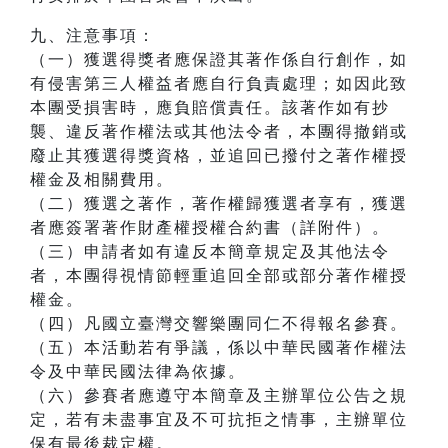
九、注意事項：
（一）獲選得獎者應保證其著作係自行創作，如
有侵害第三人權益者應自行負責處理；如因此致
本團受損害時，應負賠償責任。該著作如有抄
襲、違反著作權法或其他法令者，本團得撤銷或
廢止其獲選得獎資格，並追回已撥付之著作權授
權金及相關費用。
（二）獲選之著作，著作權歸獲選者享有，獲選
者應簽署著作財產權授權合約書（詳附件）。
（三）申請者如有違反本簡章規定及其他法令
者，本團得視情節輕重追回全部或部分著作權授
權金。
（四）凡國立臺灣交響樂團同仁不得報名參賽。
（五）本活動若有爭議，係以中華民國著作權法
令及中華民國法律為依據。
（六）參賽者應遵守本簡章及主辦單位公告之規
定，若有未盡事宜及不可抗拒之情事，主辦單位
保有最後裁定權。