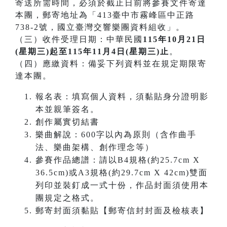
寄送所需時間，必須於截止日前將參賽文件寄達
本團，郵寄地址為「413臺中市霧峰區中正路
738-2號，國立臺灣交響樂團資料組收」。
（三）收件受理日期：中華民國
115年10月21日
(星期三)起至115年11月4日(星期三)止
。
（四）應繳資料：備妥下列資料並在規定期限寄
達本團。
報名表：填寫個人資料，須黏貼身分證明影
本並親筆簽名。
創作屬實切結書
樂曲解說：600字以內為原則（含作曲手
法、樂曲架構、創作理念等）
參賽作品總譜：請以B4規格(約25.7cm X
36.5cm)或A3規格(約29.7cm X 42cm)雙面
列印並裝釘成一式十份，作品封面須使用本
團規定之格式。
郵寄封面須黏貼【郵寄信封封面及檢核表】