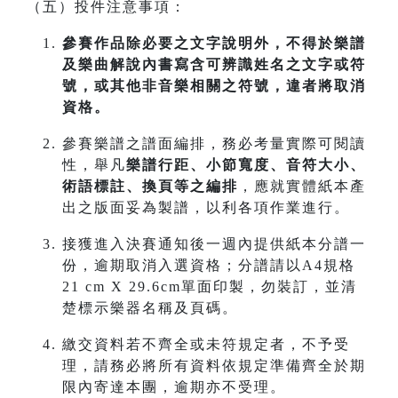
（五）投件注意事項：
參賽作品除必要之文字說明外，不得於樂譜
及樂曲解說內書寫含可辨識姓名之文字或符
號，或其他非音樂相關之符號，違者將取消
資格。
參賽樂譜之譜面編排，務必考量實際可閱讀
性，舉凡
樂譜行距、小節寬度、音符大小、
術語標註、換頁等之編排
，應就實體紙本產
出之版面妥為製譜，以利各項作業進行。
接獲進入決賽通知後一週內提供紙本分譜一
份，逾期取消入選資格；分譜請以A4規格
21 cm X 29.6cm單面印製，勿裝訂，並清
楚標示樂器名稱及頁碼。
繳交資料若不齊全或未符規定者，不予受
理，請務必將所有資料依規定準備齊全於期
限內寄達本團，逾期亦不受理。