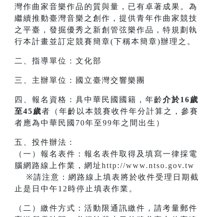
灣作曲家音樂作品的質與量，已有卓著成果。為
繼續推動臺灣音樂之創作，提供青年作曲家競技
之平臺，發掘優秀之新創管弦樂作品，特規劃執
行本計畫並訂定競賽簡章(下稱本簡章)辦理之。
二、指導單位：文化部
三、主辦單位：國立臺灣交響樂團
四、報名資格：具中華民國國籍，年齡
介於16歲
至45歲
者（年齡以本競賽收件年分計算之，參賽
者應為中華民國70年至99年之間出生）
五、投件辦法：
（一）報名表件：報名表件取得及填寫一律採電
腦網路線上作業，網址
http://www.ntso.gov.tw
※請注意：網路線上填表將於收件受理日期截
止是日中午12時停止填表作業。
（二）繳件方式：活動限通訊繳件，請考量郵件