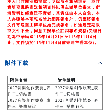
本人已詳閱活動簡章，明瞭所有相關規定，並詳
實填寫且將寄送相關資料以供主辦單位審查，所
填資料如經查證不實者，其責任由本人自負。本
人亦瞭解本項報名除於網路報名外，仍應將報名
文件寄送至主辦單位始完成報名，如逾規定期限
或文件不全，同意主辦單位註銷報名資格
(
受理日
期為中華民國
115
年10
月21
日至
115
年11
月4
日
止，文件須於115
年11
月4
日前寄達主辦單位)
。
附件下載
附件名稱
附件說明
2027音樂創作競賽_表
2027音樂創作競賽_表
件二_切結書
件二_切結書
2027音樂創作競賽_表
2027音樂創作競賽_表
件三_樂曲解說
件三_樂曲解說