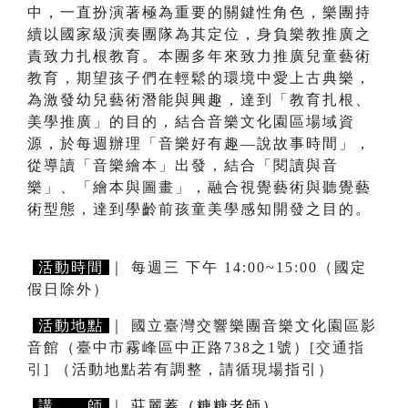
中，一直扮演著極為重要的關鍵性角色，樂團持
續以國家級演奏團隊為其定位，身負樂教推廣之
責致力扎根教育。本團多年來致力推廣兒童藝術
教育，期望孩子們在輕鬆的環境中愛上古典樂，
為激發幼兒藝術潛能與興趣，達到「教育扎根、
美學推廣」的目的，結合音樂文化園區場域資
源，於每週辦理「音樂好有趣—說故事時間」，
從導讀「音樂繪本」出發，結合「閱讀與音
樂」、「繪本與圖畫」，融合視覺藝術與聽覺藝
術型態，達到學齡前孩童美學感知開發之目的。
活動時間
｜ 每週三 下午 14:00~15:00（國定
假日除外）
活動地點
｜ 國立臺灣交響樂團音樂文化園區影
音館（臺中市霧峰區中正路738之1號）
[交通指
引]
（活動地點若有調整，請循現場指引）
講 師
｜
莊麗蓁（糖糖老師）