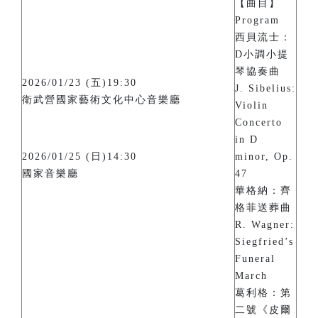
【曲目】
Program
西貝流士：
D小調小提
琴協奏曲
2026/01/23 (五)19:30
J. Sibelius:
衛武營國家藝術文化中心音樂廳
Violin
Concerto
in D
2026/01/25 (日)14:30
minor, Op.
國家音樂廳
47
華格納：齊
格菲送葬曲
R. Wagner:
Siegfried’s
Funeral
March
葛利格：第
二號《皮爾