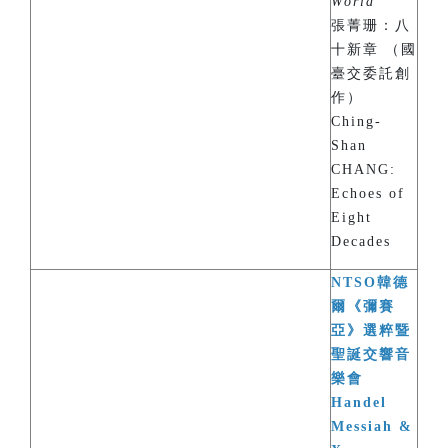
World
”
張菁珊：八
十新章 （國
臺交委託創
作）
Ching-
Shan
CHANG:
Echoes of
Eight
Decades
NTSO韓德
爾《彌賽
亞》選粹暨
聖誕交響音
樂會
Handel
Messiah &