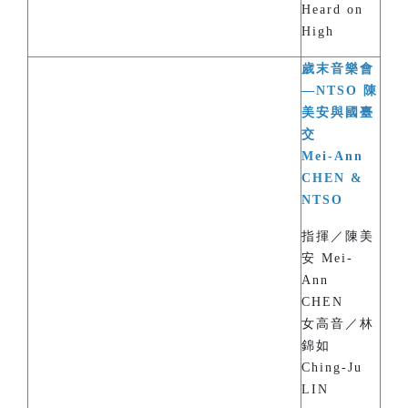
Heard on
High
歲末音樂會
—NTSO 陳
美安與國臺
交
Mei-Ann
CHEN &
NTSO
指揮／陳美
安 Mei-
Ann
CHEN
女高音／林
錦如
Ching-Ju
LIN