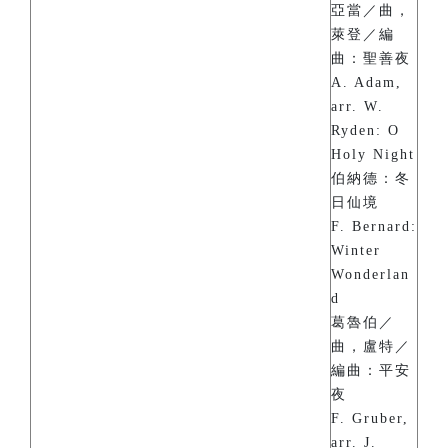
亞當／曲，
萊登／編
曲：聖善夜
A. Adam,
arr. W.
Ryden: O
Holy Night
伯納德：冬
日仙境
F. Bernard:
Winter
Wonderlan
d
葛魯伯／
曲，盧特／
編曲：平安
夜
F. Gruber,
arr. J.