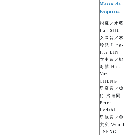
Messa da
Requiem
指揮／水藍
Lan SHUI
女高音／林
玲慧 Ling-
Hui LIN
女中音／鄭
海芸 Hai-
Yun
CHENG
男高音／彼
得‧洛達爾
Peter
Lodahl
男低音／曾
文奕 Wen-I
TSENG