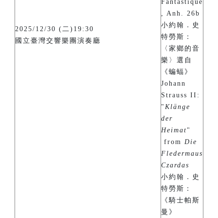
Fantastique
, Anh. 26b
小約翰．史
2025/12/30 (二)19:30
特勞斯：
國立臺灣交響樂團演奏廳
〈家鄉的音
樂〉選自
《蝙蝠》
Johann
Strauss II:
"
Klänge
der
Heimat
"
from
Die
Fledermaus
Czardas
小約翰．史
特勞斯：
《騎士帕斯
曼》