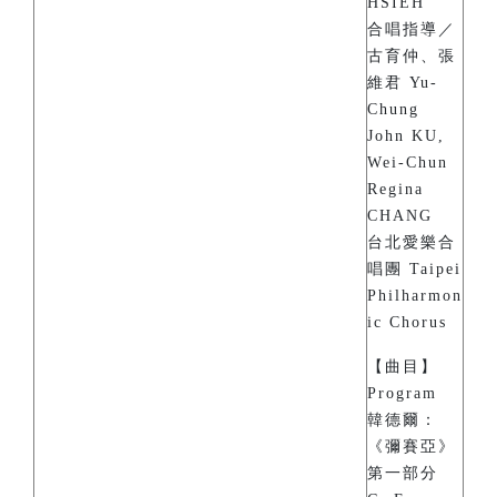
HSIEH
合唱指導／
古育仲、張
維君 Yu-
Chung
John KU,
Wei-Chun
Regina
CHANG
台北愛樂合
唱團 Taipei
Philharmon
ic Chorus
【曲目】
Program
韓德爾：
《彌賽亞》
第一部分