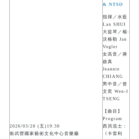
& NTSO
指揮／水藍
Lan SHUI
大提琴／楊‧
沃格勒 Jan
Vogler
女高音／蔣
啟真
Jeannie
CHIANG
男中音／曾
文奕 Wen-I
TSENG
【曲目】
Program
2026/03/20 (五)19:30
西貝流士：
衛武營國家藝術文化中心音樂廳
《卡雷利