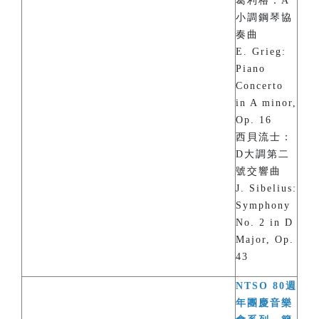
葛利格：A
小調鋼琴協
奏曲
E. Grieg:
Piano
Concerto
in A minor,
Op. 16
西貝流士：
D大調第二
號交響曲
J. Sibelius:
Symphony
No. 2 in D
Major, Op.
43
NTSO 80週
年團慶音樂