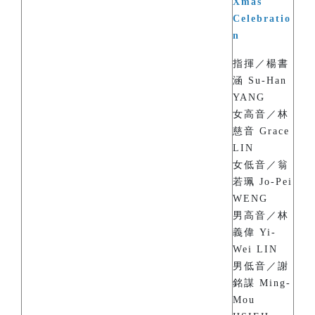
Xmas
Celebratio
n
指揮／楊書
涵 Su-Han
YANG
女高音／林
慈音 Grace
LIN
女低音／翁
若珮 Jo-Pei
WENG
男高音／林
義偉 Yi-
Wei LIN
男低音／謝
銘謀 Ming-
Mou