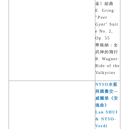
金》組曲
E. Grieg:
"
Peer
Gynt
" Suit
e No. 2,
Op. 55
華格納：女
武神的飛行
R. Wagner:
Ride of the
Valkyries
NTSO水藍
與國臺交—
威爾第《安
魂曲》
Lan SHUI
& NTSO-
Verdi