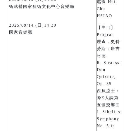
惠珠 Hui-
衛武營國家藝術文化中心音樂廳
Chu
HSIAO
2025/09/14 (日)14:30
【曲目】
國家音樂廳
Program
理查．史特
勞斯：唐吉
訶德
R. Strauss:
Don
Quixote,
Op. 35
西貝流士：
降E大調第
五號交響曲
J. Sibelius:
Symphony
No. 5 in