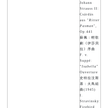
Johann
Strauss II:
Csárdás
aus "
Ritter
Pasman
",
Op.441
蘇佩：輕歌
劇《伊莎貝
拉》序曲
F. v.
Suppé:
“
Isabella
”
Ouverture
史特拉汶斯
基：火鳥組
曲(1945)
I.
Stravinsky:
Firebird