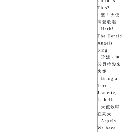
Child is
This?
聽！天使
高聲歌唱
Hark!
The Herald
Angels
Sing
珍妮・伊
莎貝拉帶來
火炬
Bring a
Torch,
Jeanette,
Isabella
天使歌唱
在高天
Angels
We have