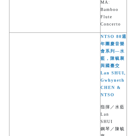
MA:
Bamboo
Flute
Concerto
NTSO 80週
年團慶音樂
會系列—水
藍，陳毓襄
與國臺交
Lan SHUI,
Gwhyneth
CHEN &
NTSO
指揮／水藍
Lan
SHUI
鋼琴／陳毓