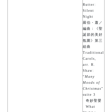
Rutter:
Silent
Night
羅伯・蕭／
編曲：《聖
誕節的美好
氛圍》第三
組曲
Traditional
Carols,
arr. R.
Shaw:
“
Many
Moods of
Christmas
”
suite 3
奇妙聖嬰
What