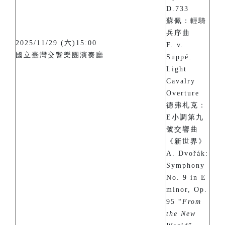
D.733
蘇佩：輕騎
兵序曲
2025/11/29 (六)15:00
F. v.
國立臺灣交響樂團演奏廳
Suppé:
Light
Cavalry
Overture
德弗札克：
E小調第九
號交響曲
《新世界》
A. Dvořák:
Symphony
No. 9 in E
minor, Op.
95 “
From
the New