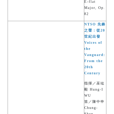
E-flat
Major, Op.
82
NTSO 先鋒
之聲：從20
世紀出發
Voices of
the
Vanguard:
From the
20th
Century
指揮／巫竑
毅 Hung-I
WU
笛／陳中申
Chung-
Shen