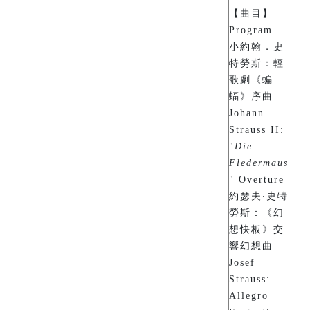
【曲目】
Program
小約翰．史
特勞斯：輕
歌劇《蝙
蝠》序曲
Johann
Strauss II:
"
Die
Fledermaus
" Overture
約瑟夫‧史特
勞斯：《幻
想快板》交
響幻想曲
Josef
Strauss:
Allegro