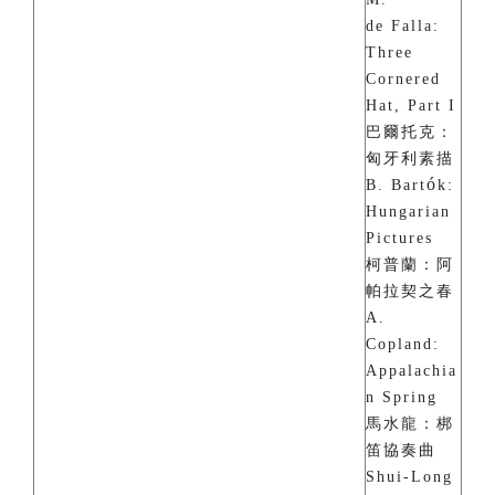
de Falla:
Three
Cornered
Hat, Part I
巴爾托克：
匈牙利素描
ó
B. Bart
k:
Hungarian
Pictures
柯普蘭：阿
帕拉契之春
A.
Copland:
Appalachia
n Spring
馬水龍：梆
笛協奏曲
Shui-Long