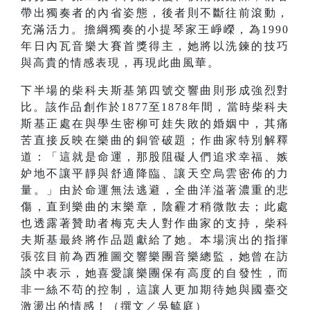
帶出獨奏者的內省姿態，後者則不斷往前滾動，
充滿活力。擔綱獨奏的小提琴家王崢嶸，為1990
年日內瓦音樂大賽首獎得主，她將以洗鍊的技巧
與高貴的情感表現，再現此曲風華。
下半場的柴科夫斯基第四號交響曲則形成強烈對
比。該作品創作於1877至1878年間，當時柴科夫
斯基正處在與學生密柳可娃失敗的婚姻中，其痛
苦直接反映在樂曲的銅管破題；作曲家特別解釋
道：「這就是命運，那股阻礙人們追求幸福、嫉
妒地不讓平靜與舒適降臨、讓天空烏雲密佈的力
量。」由於命運無法逃避，全曲洋溢著濃重的悲
傷，直到樂曲的末樂章，陰霾才稍微散去；此處
也透露著贊助者梅克夫人對作曲家的支持，柴科
夫斯基最終將作品題獻給了她。本場演出的指揮
張弦目前為西雅圖交響樂團音樂總監，她曾在訪
談中表示，她喜愛讓樂團保有高度的自發性，而
非一絲不苟的控制，這讓人更加期待她與國臺交
激盪出的情感！（撰文／吳毓庭）