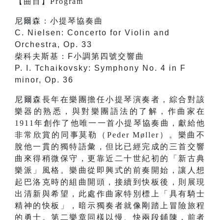
【
曲目
】
Program
尼爾森：小提琴協奏曲
C. Nielsen: Concerto for Violin and
Orchestra, Op. 33
柴科夫斯基：F小調第四號交響曲
P. I. Tchaikovsky: Symphony No. 4 in F
minor, Op. 36
尼爾森長年在樂團擔任小提琴演奏者，綜合對該
樂器的熟悉，與對樂團語法的了解，作曲家在
1911年創作了他唯一一首小提琴協奏曲，獻給他
非常欣賞的同事莫勒（Peder Møller）。樂曲不
脫他一貫的獨特語彙，但比已經完成的三首交響
曲來得稍微保守，更靠近二十世紀初的「新古典
樂派」風格。樂曲從即興式的前奏開始，讓人想
起巴洛克時的組曲開頭，接續到快板後，則展現
出清新與希望，此處作曲家特別標上「具有騎士
精神的快板」，暗示獨奏者就像剛踏上冒險旅程
的勇士。第二樂章同樣以慢、快兩段鋪陳，前者