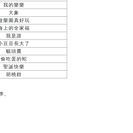
我的樂樂
大象
遊樂園真好玩
海上的全家福
我是誰
小豆豆長大了
貓頭鷹
偷吃蛋的蛇
聖誕快樂
胡桃鉗
準。