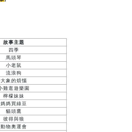
故事主題
四季
馬頭琴
小老鼠
流浪狗
大象的煩惱
小雞逛遊樂園
檸檬妹妹
媽媽買綠豆
貓頭鷹
彼得與狼
動物奧運會