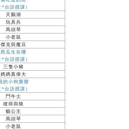
（*台語授課）
天鵝湖
玩具兵
馬頭琴
小老鼠
傑克與魔豆
西瓜生在哪
（*台語授課）
三隻小豬
媽媽真偉大
我的小狗樂樂
（*台語授課）
鬥牛士
彼得與狼
貓公主
馬頭琴
小老鼠