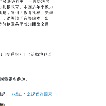
的發展過程中，一直扮演著
力扎根教育。本團多年來致力
興趣，達到「教育扎根、美學
」，從導讀「音樂繪本」出
齡前孩童美學感知開發之目
號）
[交通指引]
（活動地點若
校團體報名參加。
開課。
（標註＊之課程為國家
擊
]