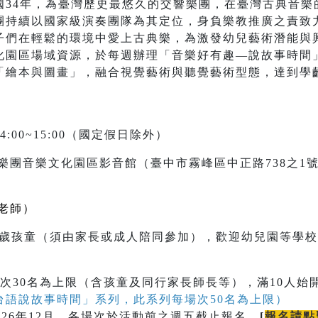
國34年，為臺灣歷史最悠久的交響樂團，在臺灣古典音樂
團持續以國家級演奏團隊為其定位，身負樂教推廣之責致
子們在輕鬆的環境中愛上古典樂，為激發幼兒藝術潛能與
化園區場域資源，於每週辦理「音樂好有趣—說故事時間
「繪本與圖畫」，融合視覺藝術與聽覺藝術型態，達到學
4:00~15:00（國定假日除外）
樂團音樂文化園區影音館（臺中市霧峰區中正路738之1
老師）
至9歲孩童（須由家長或成人陪同參加），歡迎幼兒園等學
次30名為上限（含孩童及同行家長師長等），滿10人始
台語說故事時間」系列，此系列每場次50名為上限）
026年12月，各場次於活動前之週五截止報名。
[
報名請點