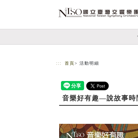
跳到主要內容
網站導覽
:::
首頁
> 活動明細
音樂好有趣—說故事時