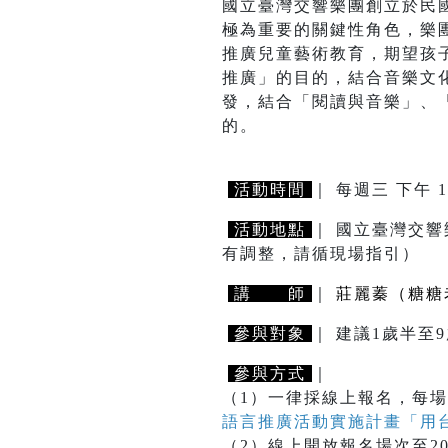
國立臺灣交響樂團創立於民
極為重要的關鍵性角色，樂
推廣兒童藝術教育，期望孩
推廣」的目的，結合音樂文
發，結合「閱讀與音樂」、
的。
活動時間
｜ 每週三 下午 1
活動地點
｜ 國立臺灣交響
有調整，請循現場指引）
講 師
｜
莊麗蓁（糖糖
參與對象
｜ 建議1歲半
參與方式
｜
（1）一律採線上報名，每場
語言推廣活動實施計畫「用
（2）線上開放報名場次至2