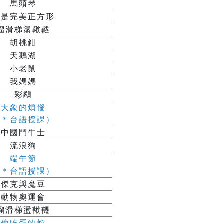
馬頭琴
我是完美正方形
溜滑梯盪鞦韆
胡桃鉗
天鵝湖
小老鼠
我媽媽
彩鷸
大象的煩惱
（＊台語授課）
中國鬥牛士
流浪狗
端午節
（＊台語授課）
傑克與魔豆
動物奧運會
溜滑梯盪鞦韆
偷吃蛋的蛇