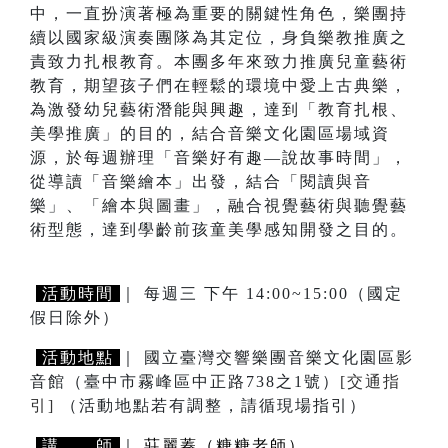
中，一直扮演著極為重要的關鍵性角色，樂團持
續以國家級演奏團隊為其定位，身負樂教推廣之
責致力扎根教育。本團多年來致力推廣兒童藝術
教育，期望孩子們在輕鬆的環境中愛上古典樂，
為激發幼兒藝術潛能與興趣，達到「教育扎根、
美學推廣」的目的，結合音樂文化園區場域資
源，於每週辦理「音樂好有趣—說故事時間」，
從導讀「音樂繪本」出發，結合「閱讀與音
樂」、「繪本與圖畫」，融合視覺藝術與聽覺藝
術型態，達到學齡前孩童美學感知開發之目的。
活動時間
｜ 每週三 下午 14:00~15:00（國定
假日除外）
活動地點
｜ 國立臺灣交響樂團音樂文化園區影
音館（臺中市霧峰區中正路738之1號）
[交通指
引]
（活動地點若有調整，請循現場指引）
講 師
｜
莊麗蓁（糖糖老師）