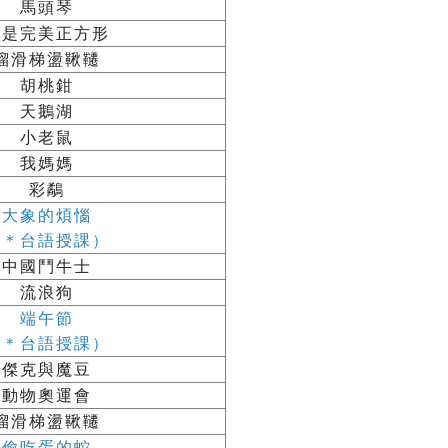
馬頭琴
我是完美正方形
溜滑梯盪鞦韆
胡桃鉗
天鵝湖
小老鼠
我媽媽
彩鷸
大象的煩惱
（＊台語授課）
中國鬥牛士
流浪狗
端午節
（＊台語授課）
傑克與魔豆
動物奧運會
溜滑梯盪鞦韆
偷吃蛋的蛇