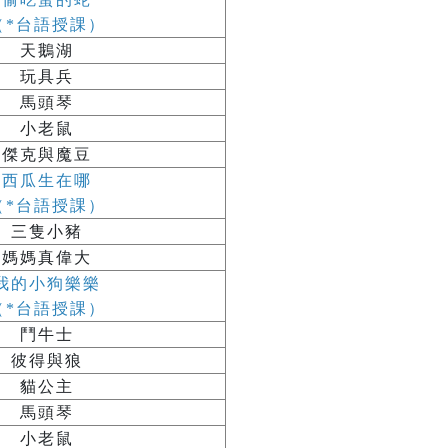
（*台語授課）
天鵝湖
玩具兵
馬頭琴
小老鼠
傑克與魔豆
西瓜生在哪
（*台語授課）
三隻小豬
媽媽真偉大
我的小狗樂樂
（*台語授課）
鬥牛士
彼得與狼
貓公主
馬頭琴
小老鼠