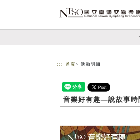
跳到主要內容
網站導覽
:::
首頁
> 活動明細
音樂好有趣—說故事時