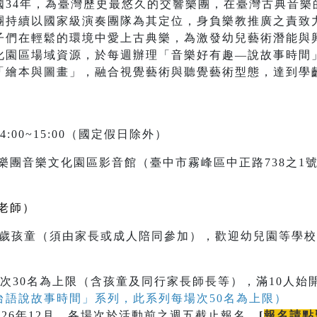
國34年，為臺灣歷史最悠久的交響樂團，在臺灣古典音樂
團持續以國家級演奏團隊為其定位，身負樂教推廣之責致
子們在輕鬆的環境中愛上古典樂，為激發幼兒藝術潛能與
化園區場域資源，於每週辦理「音樂好有趣—說故事時間
「繪本與圖畫」，融合視覺藝術與聽覺藝術型態，達到學
4:00~15:00（國定假日除外）
樂團音樂文化園區影音館（臺中市霧峰區中正路738之1
老師）
至9歲孩童（須由家長或成人陪同參加），歡迎幼兒園等學
次30名為上限（含孩童及同行家長師長等），滿10人始
台語說故事時間」系列，此系列每場次50名為上限）
026年12月，各場次於活動前之週五截止報名。
[
報名請點