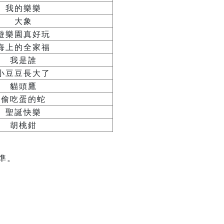
我的樂樂
大象
遊樂園真好玩
海上的全家福
我是誰
小豆豆長大了
貓頭鷹
偷吃蛋的蛇
聖誕快樂
胡桃鉗
準。