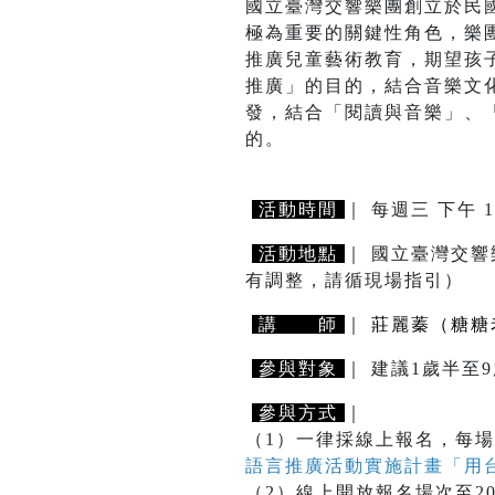
國立臺灣交響樂團創立於民
極為重要的關鍵性角色，樂
推廣兒童藝術教育，期望孩
推廣」的目的，結合音樂文
發，結合「閱讀與音樂」、
的。
活動時間
｜ 每週三 下午 1
活動地點
｜ 國立臺灣交響
有調整，請循現場指引）
講 師
｜
莊麗蓁（糖糖
參與對象
｜ 建議1歲半
參與方式
｜
（1）一律採線上報名，每場
語言推廣活動實施計畫「用
（2）線上開放報名場次至2