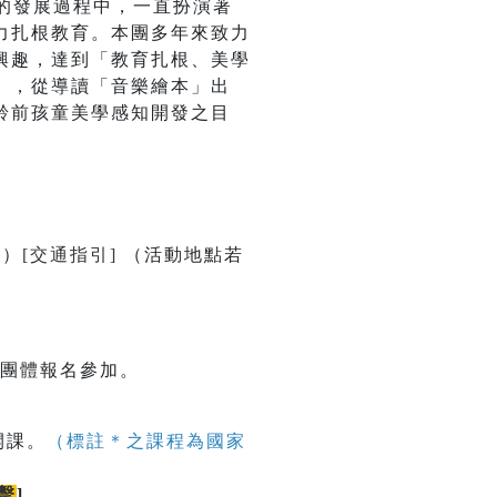
的發展過程中，一直扮演著
力扎根教育。本團多年來致力
興趣，達到「教育扎根、美學
」，從導讀「音樂繪本」出
齡前孩童美學感知開發之目
號）
[交通指引]
（活動地點若
校團體報名參加。
開課。
（標註＊之課程為國家
擊
]