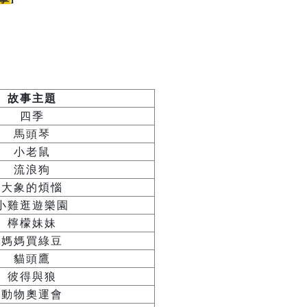
故事主題
四季
馬頭琴
小老鼠
流浪狗
大象的煩惱
小雞逛遊樂園
檸檬妹妹
媽媽買綠豆
貓頭鷹
彼得與狼
動物奧運會