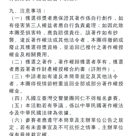
九、注意事項：
（一）獲選得獎者應保證其著作係自行創作，如
有侵害第三人權益者應自行負責處理；如因此致
本團受損害時，應負賠償責任。該著作如有抄
襲、違反著作權法或其他法令者，本團得撤銷或
廢止其獲選得獎資格，並追回已撥付之著作權授
權金及相關費用。
（二）獲選之著作，著作權歸獲選者享有，獲選
者應簽署著作財產權授權合約書（詳附件）。
（三）申請者如有違反本簡章規定及其他法令
者，本團得視情節輕重追回全部或部分著作權授
權金。
（四）凡國立臺灣交響樂團同仁不得報名參賽。
（五）本活動若有爭議，係以中華民國著作權法
令及中華民國法律為依據。
（六）參賽者應遵守本簡章及主辦單位公告之規
定，若有未盡事宜及不可抗拒之情事，主辦單位
保有最後裁定權。