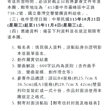
寄送所需時間，必須於截止日前將參賽文件寄達
本團，郵寄地址為「413臺中市霧峰區中正路
738-2號，國立臺灣交響樂團資料組收」。
（三）收件受理日期：中華民國
115年10月21日
(星期三)起至115年11月4日(星期三)止
。
（四）應繳資料：備妥下列資料並在規定期限寄
達本團。
報名表：填寫個人資料，須黏貼身分證明影
本並親筆簽名。
創作屬實切結書
樂曲解說：600字以內為原則（含作曲手
法、樂曲架構、創作理念等）
參賽作品總譜：請以B4規格(約25.7cm X
36.5cm)或A3規格(約29.7cm X 42cm)雙面
列印並裝釘成一式十份，作品封面須使用本
團規定之格式。
郵寄封面須黏貼【郵寄信封封面及檢核表】