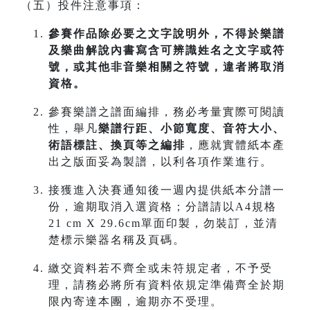
（五）投件注意事項：
參賽作品除必要之文字說明外，不得於樂譜
及樂曲解說內書寫含可辨識姓名之文字或符
號，或其他非音樂相關之符號，違者將取消
資格。
參賽樂譜之譜面編排，務必考量實際可閱讀
性，舉凡
樂譜行距、小節寬度、音符大小、
術語標註、換頁等之編排
，應就實體紙本產
出之版面妥為製譜，以利各項作業進行。
接獲進入決賽通知後一週內提供紙本分譜一
份，逾期取消入選資格；分譜請以A4規格
21 cm X 29.6cm單面印製，勿裝訂，並清
楚標示樂器名稱及頁碼。
繳交資料若不齊全或未符規定者，不予受
理，請務必將所有資料依規定準備齊全於期
限內寄達本團，逾期亦不受理。