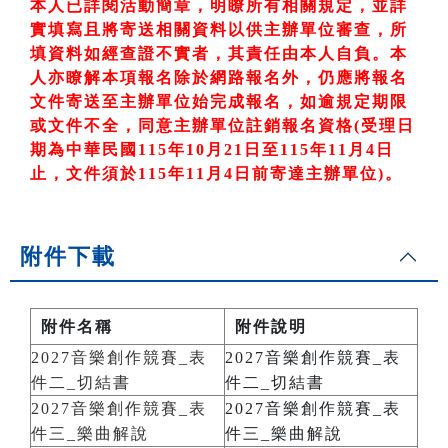
本人已詳閱活動簡章，明瞭所有相關規定，並詳
實填寫且將寄送相關資料以供主辦單位審查，所
填資料如經查證不實者，其責任由本人自負。本
人亦瞭解本項報名除於網路報名外，仍應將報名
文件寄送至主辦單位始完成報名，如逾規定期限
或文件不全，同意主辦單位註銷報名資格
(
受理日
期為中華民國
115
年10
月21
日至
115
年11
月4
日
止，文件須於115
年11
月4
日前寄達主辦單位)
。
附件下載
附件名稱
附件說明
2027音樂創作競賽_表
2027音樂創作競賽_表
件二_切結書
件二_切結書
2027音樂創作競賽_表
2027音樂創作競賽_表
件三_樂曲解說
件三_樂曲解說