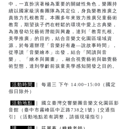
中，一直扮演著極為重要的關鍵性角色，樂團持
續以國家級演奏團隊為其定位，身負樂教推廣之
責致力扎根教育。本團多年來致力推廣兒童藝術
教育，期望孩子們在輕鬆的環境中愛上古典樂，
為激發幼兒藝術潛能與興趣，達到「教育扎根、
美學推廣」的目的，結合音樂文化園區場域資
源，於每週辦理「音樂好有趣—說故事時間」，
從導讀「音樂繪本」出發，結合「閱讀與音
樂」、「繪本與圖畫」，融合視覺藝術與聽覺藝
術型態，達到學齡前孩童美學感知開發之目的。
活動時間
｜ 每週三 下午 14:00~15:00（國定
假日除外）
活動地點
｜ 國立臺灣交響樂團音樂文化園區影
音館（臺中市霧峰區中正路738之1號）
[交通指
引]
（活動地點若有調整，請循現場指引）
講 師
｜
莊麗蓁（糖糖老師）