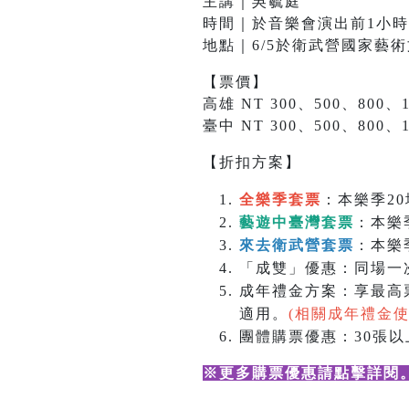
主講｜吳毓庭
時間｜於音樂會演出前1小時
地點｜6/5於衛武營國家藝術文
【票價】
高雄 NT 300、500、800、1
臺中 NT 300、500、800、1
【折扣方案】
全樂季套票
：本樂季20
藝遊中臺灣套票
：本樂
來去衛武營套票
：本樂
「成雙」優惠：同場一次
成年禮金方案：享最高票
適用。
(相關成年禮金
團體購票優惠：30張以上
※更多購票優惠請點擊詳閱