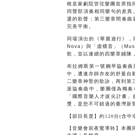
根皇家劇院管弦樂團首席指
同聲部演奏相同樂句的差異
盪的歌聲；第三樂章間奏曲還
完美平衡。
同場演出的《華麗遊行》，同
Nova）與「虛構音」（Mu
歌，並以連續的四樂章鋪陳
布拉姆斯第一號鋼琴協奏曲
中，遭逢亦師亦友的舒曼自
二樂章神聖的歌詠，再到第
派協奏曲中，樂團僅為獨奏
「國際音樂人才拔尖計畫」
獎，是您不可錯過的臺灣新
【節目長度】約120分(含中
【音樂會前夜鶯導聆】本團