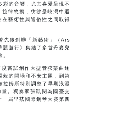
多彩的音響，尤其喜愛呈現不
，旋律悠揚，彷彿是峽灣中迴
全曲在藝術性與通俗性之間取得
曾先後創辦「新藝術」（Ars
。《華麗遊行》集結了多首丹麥兒
驗。
首度嘗試創作大型管弦樂曲途
霆般的開場和不安主題，到第
布拉姆斯特別調整了早期浪漫
力量。獨奏家張凱閔為國臺交
十一屆里茲國際鋼琴大賽第四