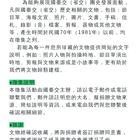
為能夠展現國臺交（省交）團史發展面貌，
凡與國臺交（省交）歷史相關的文物，包括：節
目單、海報文宣、照片、圖片、文書、手稿、信
札、錄影（音）檔案、剪報、器物或其他文物
等，產生時間於民國
70
年（
1981
年）以前，均
在徵集之列。
若能為每一件您所珍藏的文物提供簡短的文字
說明，例如：照片人物與拍攝時地、節目單演出
時地、剪報與文物來源或是小故事等，更有助於
我們將文物歸類建檔。
♦徵集說明
本徵集活動由國臺交主辦，
請以電子郵件或電話
聯繫我們，郵件請註明您的大名、擬捐贈文物來
源、簡短說明等資訊，或來電由我們與您聯繫後
確認相關細節。
♦致謝
文物經確認收藏，將與捐贈者簽訂捐贈同意書，
並致贈感謝狀乙紙及國臺交典藏禮品乙份。