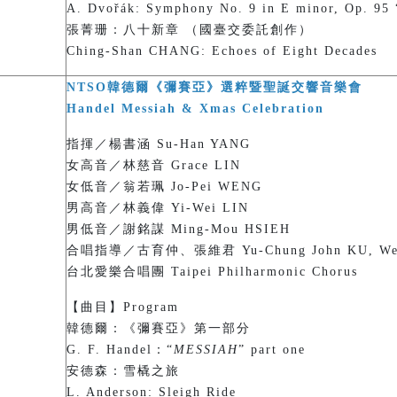
A. Dvořák: Symphony No. 9 in E minor, Op. 95 
張菁珊：八十新章 （國臺交委託創作）
Ching-Shan CHANG: Echoes of Eight Decades
NTSO韓德爾《彌賽亞》選粹暨聖誕交響音樂會
Handel Messiah & Xmas Celebration
指揮／楊書涵 Su-Han YANG
女高音／林慈音 Grace LIN
女低音／翁若珮 Jo-Pei WENG
男高音／林義偉 Yi-Wei LIN
男低音／謝銘謀 Ming-Mou HSIEH
合唱指導／古育仲、張維君 Yu-Chung John KU, Wei-
台北愛樂合唱團 Taipei Philharmonic Chorus
【曲目】Program
韓德爾：《彌賽亞》第一部分
G. F. Handel：“
MESSIAH
” part one
安德森：雪橇之旅
L. Anderson: Sleigh Ride