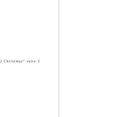
f Christmas
” suite 3