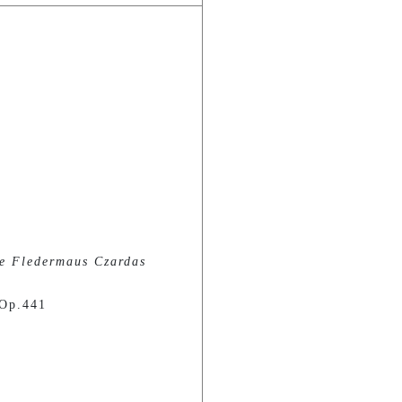
e Fledermaus Czardas
 Op.441