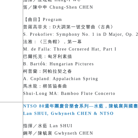
笛／陳中申 Chung-Shen CHEN
【曲目】Program
普羅高菲夫：D大調第一號交響曲《古典》
S. Prokofiev: Symphony No. 1 in D Major, Op. 2
法雅：《三角帽》，第一幕
M. de Falla: Three Cornered Hat, Part I
巴爾托克：匈牙利素描
ó
B. Bart
k: Hungarian Pictures
柯普蘭：阿帕拉契之春
A. Copland: Appalachian Spring
馬水龍：梆笛協奏曲
Shui-Long MA: Bamboo Flute Concerto
NTSO 80週年團慶音樂會系列—水藍，陳毓襄與國
Lan SHUI, Gwhyneth CHEN & NTSO
指揮／水藍 Lan SHUI
鋼琴／陳毓襄 Gwhyneth CHEN