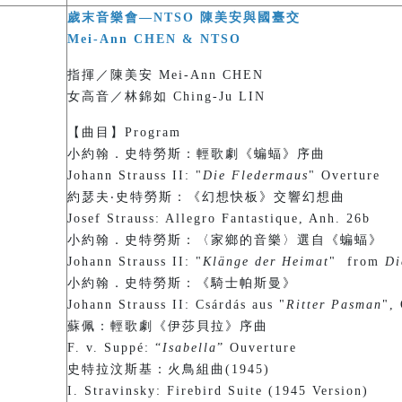
歲末音樂會—NTSO 陳美安與國臺交
Mei-Ann CHEN & NTSO
指揮／陳美安 Mei-Ann CHEN
女高音／林錦如 Ching-Ju LIN
【曲目】Program
小約翰．史特勞斯：輕歌劇《蝙蝠》序曲
Johann Strauss II: "
Die Fledermaus
" Overture
約瑟夫‧史特勞斯：《幻想快板》交響幻想曲
Josef Strauss: Allegro Fantastique, Anh. 26b
小約翰．史特勞斯：〈家鄉的音樂〉選自《蝙蝠》
Johann Strauss II: "
Klänge der Heimat
" from
Di
小約翰．史特勞斯：《騎士帕斯曼》
Johann Strauss II: Csárdás aus "
Ritter Pasman
",
蘇佩：輕歌劇《伊莎貝拉》序曲
F. v. Suppé: “
Isabella
” Ouverture
史特拉汶斯基：火鳥組曲(1945)
I. Stravinsky: Firebird Suite (1945 Version)