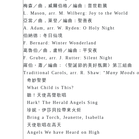
梅森／曲，威爾伯格／編曲：普世歡騰
L. Mason, arr. M. Wilberg: Joy to the World
亞當／曲，萊登／編曲：聖善夜
A. Adam, arr. W. Ryden: O Holy Night
伯納德：冬日仙境
F. Bernard: Winter Wonderland
葛魯伯／曲，盧特／編曲：平安夜
F. Gruber, arr. J. Rutter: Silent Night
羅伯・蕭／編曲：《聖誕節的美好氛圍》第三組曲
Traditional Carols, arr. R. Shaw: “
Many Moods o
奇妙聖嬰
What Child is This?
聽！天使高聲歌唱
Hark! The Herald Angels Sing
珍妮・伊莎貝拉帶來火炬
Bring a Torch, Jeanette, Isabella
天使歌唱在高天
Angels We have Heard on High