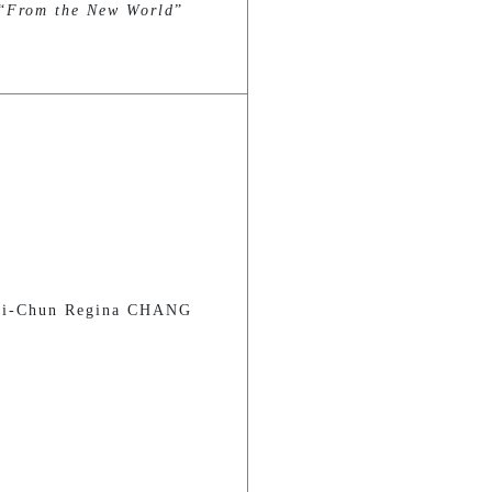
“
From the New World
”
Chun Regina CHANG