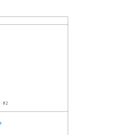
. 82
y