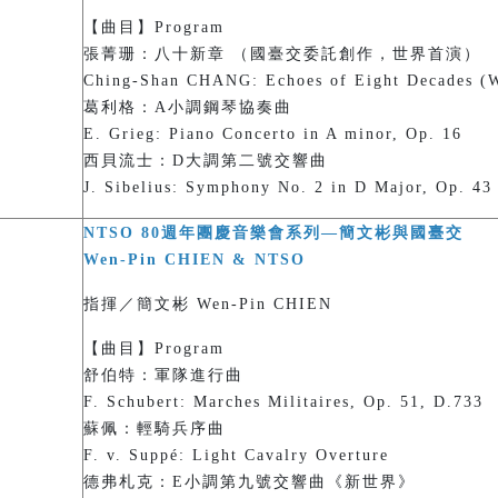
【曲目】Program
張菁珊：八十新章 （國臺交委託創作，世界首演）
Ching-Shan CHANG: Echoes of Eight Decades (W
葛利格：A小調鋼琴協奏曲
E. Grieg: Piano Concerto in A minor, Op. 16
西貝流士：D大調第二號交響曲
J. Sibelius: Symphony No. 2 in D Major, Op. 43
NTSO 80週年團慶音樂會系列—簡文彬與國臺交
Wen-Pin CHIEN & NTSO
指揮／簡文彬 Wen-Pin CHIEN
【曲目】Program
舒伯特：軍隊進行曲
F. Schubert: Marches Militaires, Op. 51, D.733
蘇佩：輕騎兵序曲
F. v. Suppé: Light Cavalry Overture
德弗札克：E小調第九號交響曲《新世界》