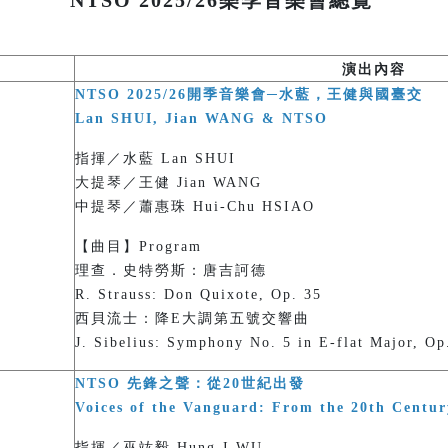
NTSO 2025/26樂季音樂會總覽
演出內容
NTSO 2025/26開季音樂會─水藍，王健與國臺交
Lan SHUI, Jian WANG & NTSO
指揮／水藍 Lan SHUI
大提琴／王健 Jian WANG
中提琴／蕭惠珠 Hui-Chu HSIAO
【曲目】Program
理查．史特勞斯：唐吉訶德
R. Strauss: Don Quixote, Op. 35
西貝流士：降E大調第五號交響曲
J. Sibelius: Symphony No. 5 in E-flat Major, Op
NTSO 先鋒之聲：從20世紀出發
Voices of the Vanguard: From the 20th Centur
指揮／巫竑毅 Hung-I WU