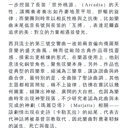
一步挖掘了長笛「世外桃源」（Arcadia）的天
性，讓獨奏者奏出如丹麥地景平坦、舒暢的旋
律；而樂團則時常以相反性格與之抗衡，比如樂
曲末尾低音長號與長笛的「互搏」，表達尼爾森
追求的美：對立的力量相遇並發光。
西貝流士的第三號交響曲一改前兩首偏向俄羅斯
音樂的盛大曲風，轉而從歐陸古典作品尋找靈
感，摸索出更精煉的形式。在樂器使用上，他刻
意淡化銅管角色，聚焦弦樂本身，另外，作品也
從典型的四樂章，縮減為三樂章，讓詼諧曲與終
曲合併。最特別的是，全曲除了聖詠曲調，其他
主題都相當簡短，稱不上旋律，彷彿在嘗試以幾
何圖案，鋪陳出神秘、廣闊的大自然。也因為樂
曲時常出現神聖段落，不少研究者認為此曲與未
完成的神劇《瑪麗亞塔》（Marjatta）相關——
該劇情出現在史詩《卡勒瓦拉》的結尾，代表古
代神話將被基督宗教取代，因此樂曲對應著耶穌
的誕生、死亡與復活。