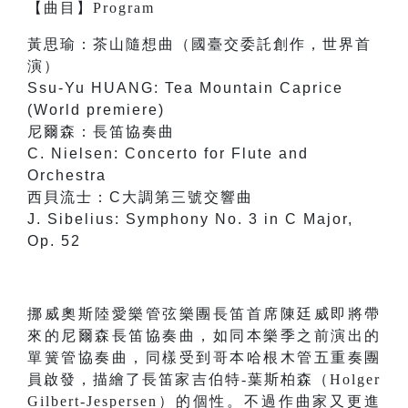
【
曲目
】
Program
黃思瑜：茶山隨想曲（國臺交委託創作，世界首
演）
Ssu-Yu HUANG: Tea Mountain Caprice
(World premiere)
尼爾森：長笛協奏曲
C. Nielsen: Concerto for Flute and
Orchestra
西貝流士：C大調第三號交響曲
J. Sibelius: Symphony No. 3 in C Major,
Op. 52
挪威奧斯陸愛樂管弦樂團長笛首席陳廷威即將帶
來的尼爾森長笛協奏曲，如同本樂季之前演出的
單簧管協奏曲，同樣受到哥本哈根木管五重奏團
員啟發，描繪了長笛家吉伯特-葉斯柏森（Holger
Gilbert-Jespersen）的個性。不過作曲家又更進