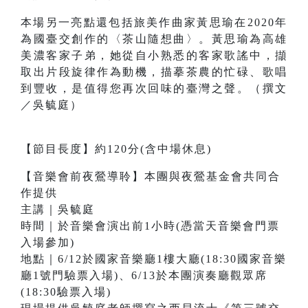
本場另一亮點還包括旅美作曲家黃思瑜在2020年
為國臺交創作的〈茶山隨想曲〉。黃思瑜為高雄
美濃客家子弟，她從自小熟悉的客家歌謠中，擷
取出片段旋律作為動機，描摹茶農的忙碌、歌唱
到豐收，是值得您再次回味的臺灣之聲。（撰文
／吳毓庭）
【節目長度】約120分(含中場休息)
【音樂會前夜鶯導聆】本團與夜鶯基金會共同合
作提供
主講｜吳毓庭
時間｜於音樂會演出前1小時(憑當天音樂會門票
入場參加)
地點｜6/12於國家音樂廳1樓大廳(18:30國家音樂
廳1號門驗票入場)、6/13於本團演奏廳觀眾席
(18:30驗票入場)