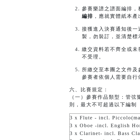
參賽樂譜之譜面編排，
編排
，應就實體紙本產
接獲進入決賽通知後一週
製，勿裝訂，並清楚標
繳交資料若不齊全或未
不受理。
所繳交至本團之文件及
參賽者依個人需要自行
六、比賽規定：
（一）參賽作品類型：管弦
則，最大不可超過以下編制
3 x Flute - incl. Piccolo(m
3 x Oboe -incl. English Ho
3 x Clarinet- incl. Bass Cl