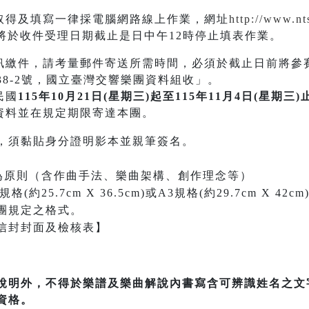
取得及填寫一律採電腦網路線上作業，網址
http://www.nt
於收件受理日期截止是日中午12時停止填表作業。
訊繳件，請考量郵件寄送所需時間，必須於截止日前將參
38-2號，國立臺灣交響樂團資料組收」。
民國
115年10月21日(星期三)起至115年11月4日(星期三)
資料並在規定期限寄達本團。
，須黏貼身分證明影本並親筆簽名。
內為原則（含作曲手法、樂曲架構、創作理念等）
約25.7cm X 36.5cm)或A3規格(約29.7cm X 
團規定之格式。
信封封面及檢核表】
說明外，不得於樂譜及樂曲解說內書寫含可辨識姓名之文
資格。