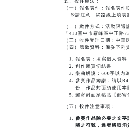
五、投件辦法：
（一）報名表件：報名表件
※請注意：網路線上填表將
（二）繳件方式：活動限通
「413臺中市霧峰區中正路7
（三）收件受理日期：中華
（四）應繳資料：備妥下列
報名表：填寫個人資料
創作屬實切結書
樂曲解說：600字以
參賽作品總譜：請以B4規格(
份，作品封面須使用本
郵寄封面須黏貼【郵寄
（五）投件注意事項：
參賽作品除必要之文字
關之符號，違者將取消