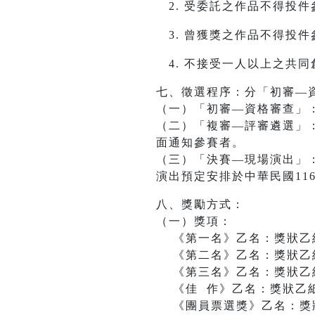
受委託之作品不得投件
曾獲獎之作品不得投件
不接受一人以上之共同
七、徵選程序：分「初審—
（一）「初審—資格審查」
（二）「複審—評審遴選」
面通知參賽者。
（三）「決賽—現場演出」
演出預定安排於中華民國116
八、獎勵方式：
（一）獎項：
《第一名》乙名：獎狀乙紙
《第二名》乙名：獎狀乙紙
《第三名》乙名：獎狀乙紙
《佳 作》乙名：獎狀乙紙
《團員票選獎》乙名：獎狀