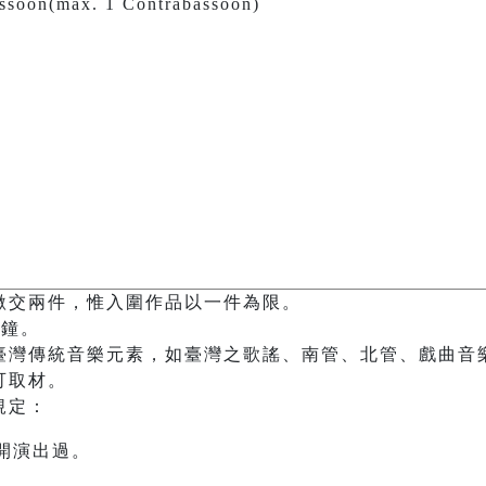
assoon(max. 1 Contrabassoon)
繳交兩件，惟入圍作品以一件為限。
分鐘。
臺灣傳統音樂元素，如臺灣之歌謠、南管、北管、戲曲音
可取材。
規定：
開演出過。