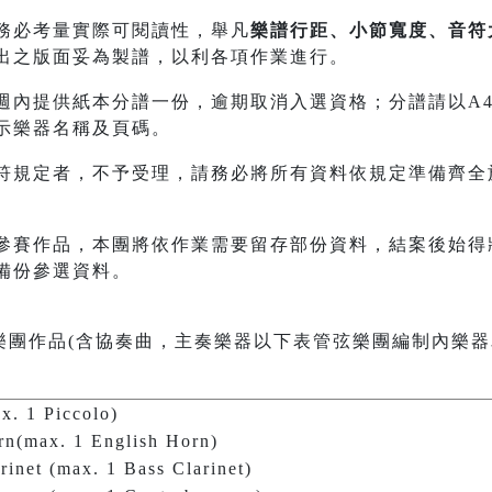
務必考量實際可閱讀性，舉凡
樂譜行距、小節寬度、音符
出之版面妥為製譜，以利各項作業進行。
內提供紙本分譜一份，逾期取消入選資格；分譜請以A4規格21
示樂器名稱及頁碼。
符規定者，不予受理，請務必將所有資料依規定準備齊全
參賽作品，本團將依作業需要留存部份資料，結案後始得
備份參選資料。
樂團作品(含協奏曲，主奏樂器以下表管弦樂團編制內樂器
ax. 1 Piccolo)
rn(max. 1 English Horn)
arinet (max. 1 Bass Clarinet)