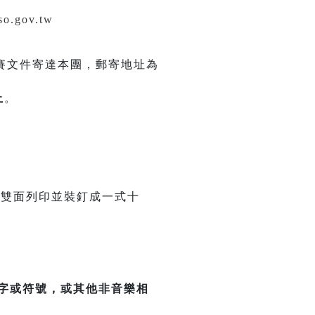
so.gov.tw
賽文件寄達本團，郵寄地址為
止
。
42cm)雙面列印並裝釘成一式十
字或符號，或其他非音樂相