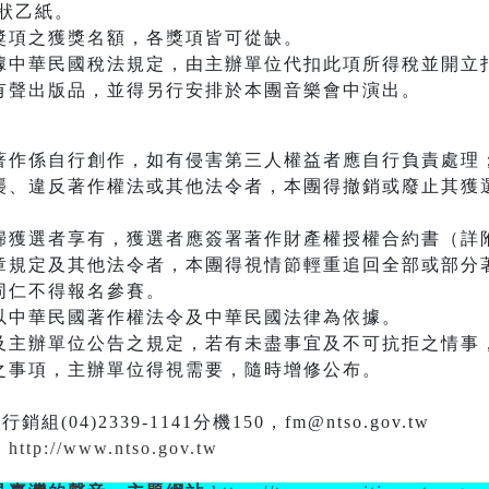
狀乙紙。
獎項之獲獎名額，各獎項皆可從缺。
據中華民國稅法規定，由主辦單位代扣此項所得稅並開立
有聲出版品，並得另行安排於本團音樂會中演出。
著作係自行創作，如有侵害第三人權益者應自行負責處理
襲、違反著作權法或其他法令者，本團得撤銷或廢止其獲
歸獲選者享有，獲選者應簽署著作財產權授權合約書（詳
章規定及其他法令者，本團得視情節輕重追回全部或部分
同仁不得報名參賽。
以中華民國著作權法令及中華民國法律為依據。
及主辦單位公告之規定，若有未盡事宜及不可抗拒之情事
之事項，主辦單位得視需要，隨時增修公布。
)2339-1141分機150，fm@ntso.gov.tw
站
http://www.ntso.gov.tw