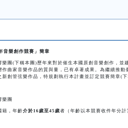
青年音樂創作競賽」簡章
響樂團(下稱本團)歷年來對於催生本國原創音樂創作，並
灣作曲家音樂作品的質與量，已有卓著成果。為繼續推動
之新創管弦樂作品，特規劃執行本計畫並訂定競賽簡章(下
響樂團
國籍，年齡
介於16歲至45歲
者（年齡以本競賽收件年分計