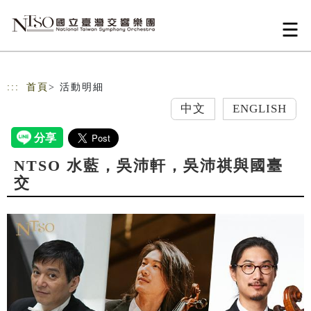
跳到主要內容
網站導覽
:::
首頁
> 活動明細
中文
ENGLISH
NTSO 水藍，吳沛軒，吳沛祺與國臺
交