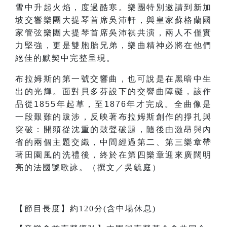
雪中升起火焰，度過酷寒。樂團特別邀請到新加
坡交響樂團大提琴首席吳沛軒，與皇家蘇格蘭國
家管弦樂團大提琴首席吳沛祺共演，兩人不僅實
力堅強，更是雙胞胎兄弟，樂曲精神必將在他們
絕佳的默契中完整呈現。
布拉姆斯的第一號交響曲，也可說是在黑暗中生
出的光輝。面對貝多芬設下的交響曲障礙，該作
品從1855年起草，至1876年才完成。全曲像是
一段艱難的跋涉，反映著布拉姆斯創作的掙扎與
突破：開頭從沈重的鼓聲破題，隨後由激昂與內
省的兩個主題交織，中間經過第二、第三樂章帶
著田園風的洗禮後，終於在第四樂章迎來廣闊明
亮的法國號歌詠。（撰文／吳毓庭）
【節目長度】約120分(含中場休息)