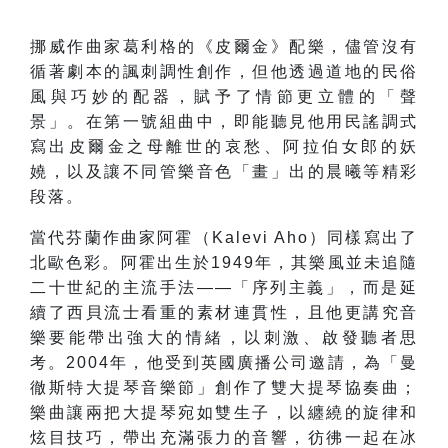
挪威作曲家葛利格的《皮爾金》配樂，儘管沒有
循著劇本的諷刺調性創作，但他透過道地的民俗
風與巧妙的配器，賦予了情節更立體的「聲
景」。在第一號組曲中，即能聽見他用民謠調式
寫出皮爾金之母離世的哀愁、阿拉伯女郎的妖
嬈，以及讓不同管樂音色「畫」出的晨曦等精彩
段落。
當代芬蘭作曲家阿霍（Kalevi Aho）同樣寫出了
北歐色彩。阿霍出生於1949年，其樂風並未追隨
二十世紀的主流手法——「序列主義」，而是延
續了西貝流士看重的素材連貫性，且他更講究音
樂要能帶出強大的情緒，以刺激、啟發聽者思
考。2004年，他受到英國廣播公司邀請，為「曼
徹斯特大提琴音樂節」創作了雙大提琴協奏曲；
樂曲讓兩把大提琴宛如雙生子，以纏繞的旋律和
炫目技巧，帶出充滿張力的音響，彷彿一起在冰