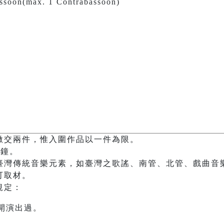
assoon(max. 1 Contrabassoon)
繳交兩件，惟入圍作品以一件為限。
分鐘。
臺灣傳統音樂元素，如臺灣之歌謠、南管、北管、戲曲音
可取材。
規定：
開演出過。