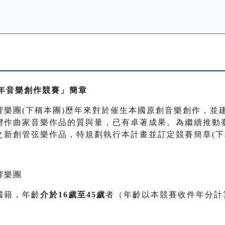
青年音樂創作競賽」簡章
響樂團(下稱本團)歷年來對於催生本國原創音樂創作，並
灣作曲家音樂作品的質與量，已有卓著成果。為繼續推動
之新創管弦樂作品，特規劃執行本計畫並訂定競賽簡章(下
響樂團
國籍，年齡
介於16歲至45歲
者（年齡以本競賽收件年分計