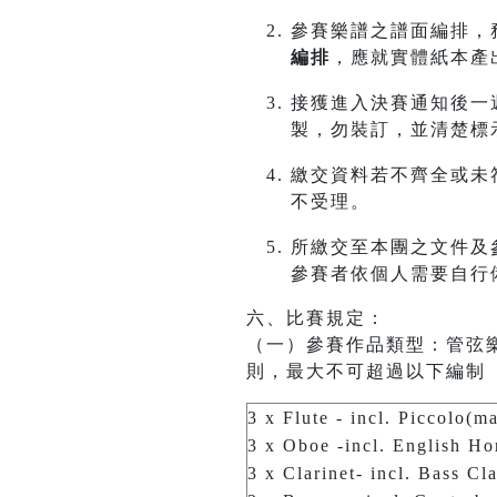
參賽樂譜之譜面編排，
編排
，應就實體紙本產
接獲進入決賽通知後一週
製，勿裝訂，並清楚標
繳交資料若不齊全或未
不受理。
所繳交至本團之文件及
參賽者依個人需要自行
六、比賽規定：
（一）參賽作品類型：管弦
則，最大不可超過以下編制
3 x Flute - incl. Piccolo(m
3 x Oboe -incl. English Ho
3 x Clarinet- incl. Bass Cl