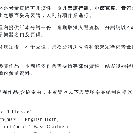
務必考量實際可閱讀性，舉凡
樂譜行距、小節寬度、音符
出之版面妥為製譜，以利各項作業進行。
內提供紙本分譜一份，逾期取消入選資格；分譜請以A4規格21
示樂器名稱及頁碼。
符規定者，不予受理，請務必將所有資料依規定準備齊全
參賽作品，本團將依作業需要留存部份資料，結案後始得
備份參選資料。
樂團作品(含協奏曲，主奏樂器以下表管弦樂團編制內樂器
ax. 1 Piccolo)
rn(max. 1 English Horn)
arinet (max. 1 Bass Clarinet)