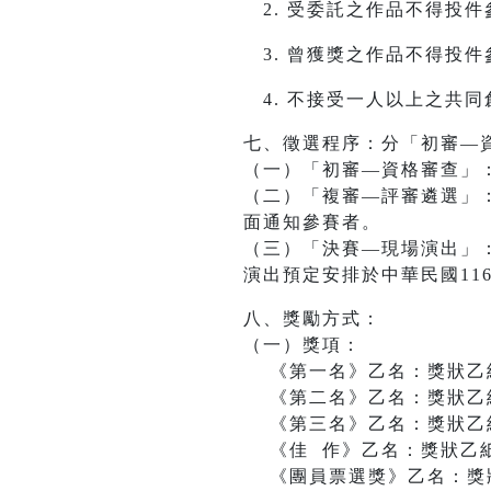
受委託之作品不得投件
曾獲獎之作品不得投件
不接受一人以上之共同
七、徵選程序：分「初審—
（一）「初審—資格審查」
（二）「複審—評審遴選」
面通知參賽者。
（三）「決賽—現場演出」
演出預定安排於中華民國116
八、獎勵方式：
（一）獎項：
《第一名》乙名：獎狀乙紙
《第二名》乙名：獎狀乙紙
《第三名》乙名：獎狀乙紙
《佳 作》乙名：獎狀乙紙
《團員票選獎》乙名：獎狀