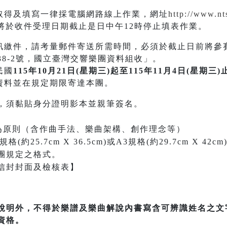
取得及填寫一律採電腦網路線上作業，網址
http://www.nt
於收件受理日期截止是日中午12時停止填表作業。
訊繳件，請考量郵件寄送所需時間，必須於截止日前將參
38-2號，國立臺灣交響樂團資料組收」。
民國
115年10月21日(星期三)起至115年11月4日(星期三)
資料並在規定期限寄達本團。
，須黏貼身分證明影本並親筆簽名。
內為原則（含作曲手法、樂曲架構、創作理念等）
約25.7cm X 36.5cm)或A3規格(約29.7cm X 
團規定之格式。
信封封面及檢核表】
說明外，不得於樂譜及樂曲解說內書寫含可辨識姓名之文
資格。