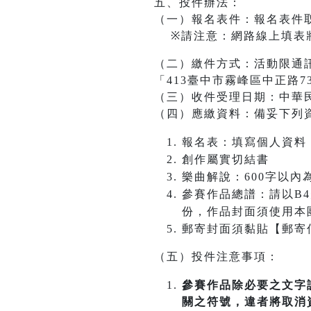
五、投件辦法：
（一）報名表件：報名表件
※請注意：網路線上填表將
（二）繳件方式：活動限通
「413臺中市霧峰區中正路7
（三）收件受理日期：中華
（四）應繳資料：備妥下列
報名表：填寫個人資料
創作屬實切結書
樂曲解說：600字以
參賽作品總譜：請以B4規格(
份，作品封面須使用本
郵寄封面須黏貼【郵寄
（五）投件注意事項：
參賽作品除必要之文字
關之符號，違者將取消