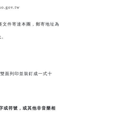
so.gov.tw
賽文件寄達本團，郵寄地址為
止
。
42cm)雙面列印並裝釘成一式十
字或符號，或其他非音樂相