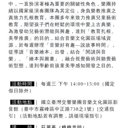
中，一直扮演著極為重要的關鍵性角色，樂團持
續以國家級演奏團隊為其定位，身負樂教推廣之
責致力扎根教育。本團多年來致力推廣兒童藝術
教育，期望孩子們在輕鬆的環境中愛上古典樂，
為激發幼兒藝術潛能與興趣，達到「教育扎根、
美學推廣」的目的，結合音樂文化園區場域資
源，於每週辦理「音樂好有趣—說故事時間」，
從導讀「音樂繪本」出發，結合「閱讀與音
樂」、「繪本與圖畫」，融合視覺藝術與聽覺藝
術型態，達到學齡前孩童美學感知開發之目的。
活動時間
｜ 每週三 下午 14:00~15:00（國定
假日除外）
活動地點
｜ 國立臺灣交響樂團音樂文化園區影
音館（臺中市霧峰區中正路738之1號）
[交通指
引]
（活動地點若有調整，請循現場指引）
講 師
｜
莊麗蓁（糖糖老師）