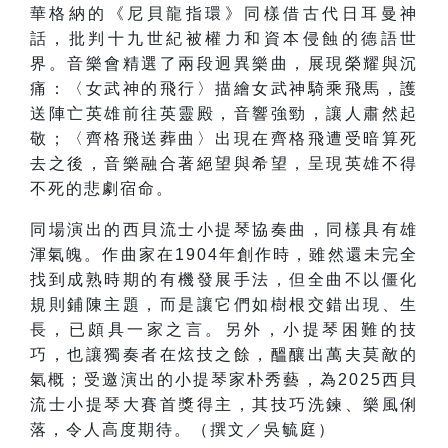
華格納的《尼貝龍指環》同樣借古代日耳曼神
話，批判十九世紀被權力和資本侵蝕的德語世
界。音樂會精選了兩段迥異樂曲，展現榮耀與沉
痛：〈女武神的飛行〉描繪女武神騎乘飛馬，護
送陣亡英雄前往英靈殿，音響強勁，讓人肅然起
敬；〈齊格飛送葬曲〉出現在齊格飛遭受暗算死
去之後，音樂融合著絕望與希望，呈現英雄不得
不死的悲劇宿命。
同場演出的西貝流士小提琴協奏曲，同樣具有雄
渾氣魄。作曲家在1904年創作時，雖然還未完全
找到成熟時期的有機發展手法，但全曲不以僵化
規則鋪陳主題，而是讓它們如樹根交錯出現、生
長，已頗具一家之言。另外，小提琴困難的技
巧，也讓獨奏者在炫技之餘，醞釀出萬夫莫敵的
氣概；受邀演出的小提琴家朴秀藝，為2025西貝
流士小提琴大賽首獎得主，其技巧洗鍊、樂風俐
落，令人高度期待。（撰文／吳毓庭）