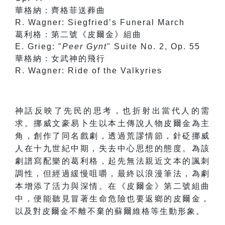
華格納：齊格菲送葬曲
R. Wagner: Siegfried’s Funeral March
葛利格：第二號《皮爾金》組曲
E. Grieg: "
Peer Gynt
" Suite No. 2, Op. 55
華格納：女武神的飛行
R. Wagner: Ride of the Valkyries
神話反映了先民的思考，也折射出當代人的需
求。挪威文豪易卜生以本土傳說人物皮爾金為主
角，創作了同名戲劇，透過荒謬情節，針砭挪威
人在十九世紀中期，失去中心思想的態度。為該
劇譜寫配樂的葛利格，起先無法親近文本的諷刺
調性，但經過緩慢咀嚼，最終以浪漫筆法，為劇
本增添了活力與深情。在《皮爾金》第二號組曲
中，便能聽見冒著生命危險也要返鄉的皮爾金，
以及對皮爾金不離不棄的蘇爾維格等生動形象。