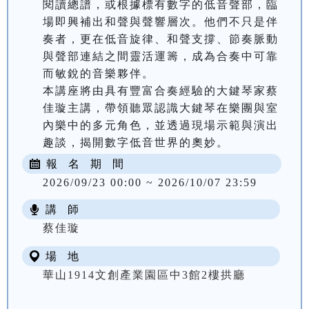
閱讀總譜，或根據標有數字的低音聲部，臨
場即興補出和聲與聲響層次。他們不只是伴
奏者，更在低音旋律、和聲支撐、節奏脈動
與聲部連結之間靈活運籌，成為合奏中可靠
而敏銳的音樂夥伴。

本講座將由具有豐富合奏經驗的大鍵琴家蔡
佳璇主講，帶領聽眾認識大鍵琴在樂團與室
內樂中的多元角色，並透過現場示範與演出
趣談，揭開數字低音世界的奧妙。
報 名 期 間
2026/09/23 00:00 ~ 2026/10/07 23:59
講 師
蔡佳璇
場 地
華山1914文創產業園區中3館2樓拱廳