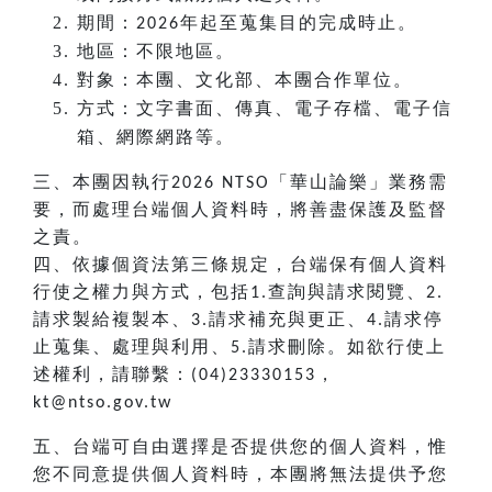
期間：
年起至蒐集目的完成時止。
2026
地區：不限地區。
對象：本團、文化部、本團合作單位。
方式：文字書面、傳真、電子存檔、電子信
箱、網際網路等。
三、本團因執行
「華山論樂」業務需
2026 NTSO
要，而處理台端個人資料時，將善盡保護及監督
之責。
四、依據個資法第三條規定，台端保有個人資料
行使之權力與方式，包括
查詢與請求閱覽、
1.
2.
請求製給複製本、
請求補充與更正、
請求停
3.
4.
止蒐集、處理與利用、
請求刪除。如欲行使上
5.
述權利，請聯繫：
，
(04)23330153
kt@ntso.gov.tw
五、台端可自由選擇是否提供您的個人資料，惟
您不同意提供個人資料時，本團將無法提供予您