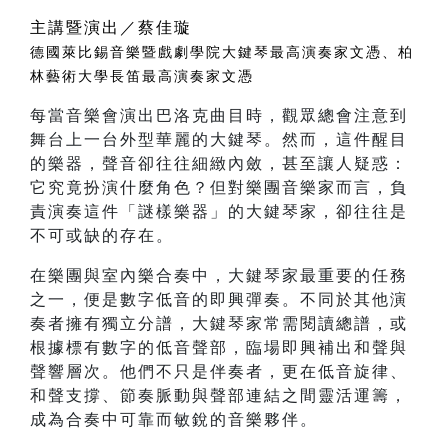
主講暨演出／蔡佳璇
德國萊比錫音樂暨戲劇學院大鍵琴最高演奏家文憑、柏
林藝術大學長笛最高演奏家文憑
每當音樂會演出巴洛克曲目時，觀眾總會注意到
舞台上一台外型華麗的大鍵琴。然而，這件醒目
的樂器，聲音卻往往細緻內斂，甚至讓人疑惑：
它究竟扮演什麼角色？但對樂團音樂家而言，負
責演奏這件「謎樣樂器」的大鍵琴家，卻往往是
不可或缺的存在。
在樂團與室內樂合奏中，大鍵琴家最重要的任務
之一，便是數字低音的即興彈奏。不同於其他演
奏者擁有獨立分譜，大鍵琴家常需閱讀總譜，或
根據標有數字的低音聲部，臨場即興補出和聲與
聲響層次。他們不只是伴奏者，更在低音旋律、
和聲支撐、節奏脈動與聲部連結之間靈活運籌，
成為合奏中可靠而敏銳的音樂夥伴。