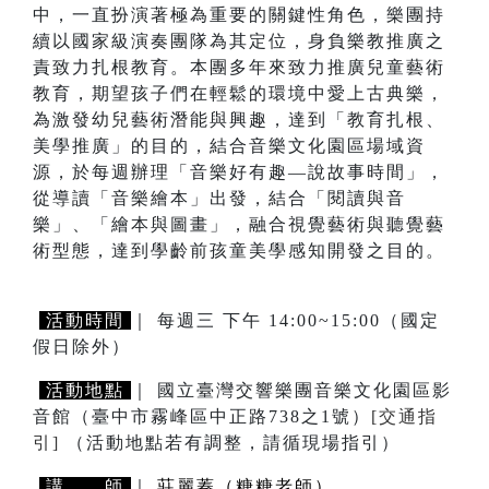
中，一直扮演著極為重要的關鍵性角色，樂團持
續以國家級演奏團隊為其定位，身負樂教推廣之
責致力扎根教育。本團多年來致力推廣兒童藝術
教育，期望孩子們在輕鬆的環境中愛上古典樂，
為激發幼兒藝術潛能與興趣，達到「教育扎根、
美學推廣」的目的，結合音樂文化園區場域資
源，於每週辦理「音樂好有趣—說故事時間」，
從導讀「音樂繪本」出發，結合「閱讀與音
樂」、「繪本與圖畫」，融合視覺藝術與聽覺藝
術型態，達到學齡前孩童美學感知開發之目的。
活動時間
｜ 每週三 下午 14:00~15:00（國定
假日除外）
活動地點
｜ 國立臺灣交響樂團音樂文化園區影
音館（臺中市霧峰區中正路738之1號）
[交通指
引]
（活動地點若有調整，請循現場指引）
講 師
｜
莊麗蓁（糖糖老師）